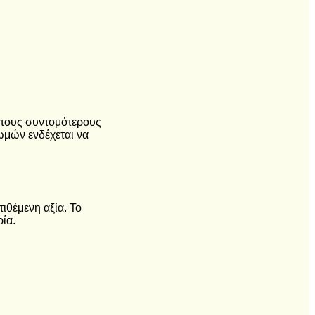
 τους συντομότερους
ωμών ενδέχεται να
θέμενη αξία. Το
ία.