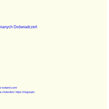
mnianych Doświadczeń
no-iceland.com/
-cholovikiv/
https://ringospin-