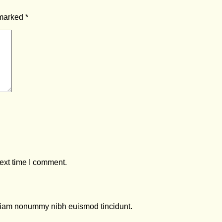
 marked
*
ext time I comment.
d diam nonummy nibh euismod tincidunt.