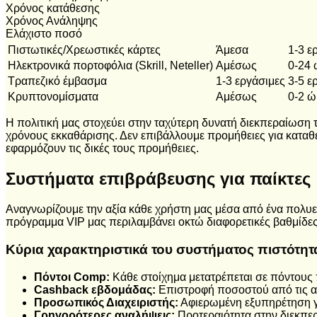
Χρόνος κατάθεσης
Χρόνος Ανάληψης
Ελάχιστο ποσό
Πιστωτικές/Χρεωστικές κάρτες
Άμεσα
1-3 ε
Ηλεκτρονικά πορτοφόλια (Skrill, Neteller)
Αμέσως
0-24 
Τραπεζικό έμβασμα
1-3 εργάσιμες
3-5 ε
Κρυπτονομίσματα
Αμέσως
0-2 ώ
Η πολιτική μας στοχεύει στην ταχύτερη δυνατή διεκπεραίωση
χρόνους εκκαθάρισης. Δεν επιβάλλουμε προμήθειες για καταθέ
εφαρμόζουν τις δικές τους προμήθειες.
Συστήματα επιβράβευσης για παίκτες
Αναγνωρίζουμε την αξία κάθε χρήστη μας μέσα από ένα πολυ
πρόγραμμα VIP μας περιλαμβάνει οκτώ διαφορετικές βαθμίδες,
Κύρια χαρακτηριστικά του συστήματος πιστότητ
Πόντοι Comp:
Κάθε στοίχημα μετατρέπεται σε πόντους
Cashback εβδομάδας:
Επιστροφή ποσοστού από τις α
Προσωπικός Διαχειριστής:
Αφιερωμένη εξυπηρέτηση γ
Γρηγορότερες αναλήψεις:
Προτεραιότητα στην διεκπ