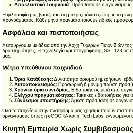
Αποκλειστικά Τουρνουά:
Πρόσβαση σε διαγωνισμούς 
Η φιλοσοφία μας βασίζεται στη μακροχρόνια σχέση με τα μέλη μ
προγράμματος. Κάθε μήνα πραγματοποιούμε ειδικές προσφορές
Ασφάλεια και πιστοποιήσεις
Λειτουργούμε με άδεια από την Αρχή Τυχερών Παιχνιδιών της 
δραστηριότητες. Η τεχνολογία κρυπτογράφησης SSL 128-bit π
μας.
Μέτρα Υπεύθυνου παιχνιδιού
Όρια Κατάθεσης:
Δυνατότητα ορισμού ημερήσιων, εβδο
Αυτοαποκλεισμός:
Προσωρινή ή μόνιμη παύση πρόσβ
Χρονικά όρια συνεδρίας:
Ειδοποιήσεις μετά από συγκε
Ελέγχου πραγματικότητας:
Τακτικές ειδοποιήσεις για 
Σύνδεσμοι υποστήριξης:
Άμεση πρόσβαση σε οργανισ
Όλα τα παιχνίδια στην πλατφόρμα μας χρησιμοποιούν πιστοπο
οργανισμούς όπως η eCOGRA και η iTech Labs, εγγυώμενοι α
Κινητή Εμπειρία Χωρίς Συμβιβασμούς