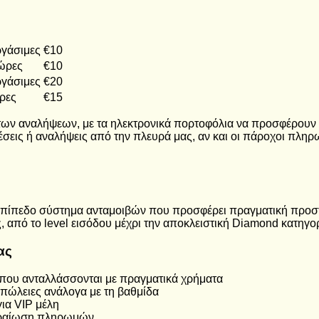
ργάσιμες
€10
ώρες
€10
ργάσιμες
€20
ρες
€15
 των αναλήψεων, με τα ηλεκτρονικά πορτοφόλια να προσφέρουν
σεις ή αναλήψεις από την πλευρά μας, αν και οι πάροχοι πληρ
επίπεδο σύστημα ανταμοιβών που προσφέρει πραγματική προστι
 από το level εισόδου μέχρι την αποκλειστική Diamond κατηγορ
ας
 που ανταλλάσσονται με πραγματικά χρήματα
πώλειες ανάλογα με τη βαθμίδα
ια VIP μέλη
εραίωση πληρωμών