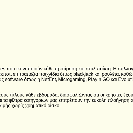
s που ικανοποιούν κάθε προτίμηση και στυλ παίκτη. Η συλλογ
άκποτ, επιτραπέζια παιχνίδια όπως blackjack και ρουλέτα, καθώ
ς software όπως η NetEnt, Microgaming, Play’n GO και Evolut
ους τίτλους κάθε εβδομάδα, διασφαλίζοντας ότι οι χρήστες έχο
ι τα φίλτρα κατηγοριών μας επιτρέπουν την εύκολη πλοήγηση α
κιμής χωρίς χρηματικό ρίσκο.