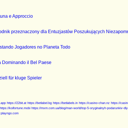
rtuna e Approccio
wodnik przeznaczony dla Entuzjastów Poszukujących Niezapo
stando Jogadores no Planeta Todo
a Dominando il Bel Paese
ell für kluge Spieler
n.app
https://22bit.at
https://betlabel.bg
https://betlabels.in
https://casino-chan.nz
https://casi
https://koifortune.mobi
https://mxm.com.ua/blog/man-world/top-5-oryginalnyh-podarunkiv-dlya
w.playngo.com