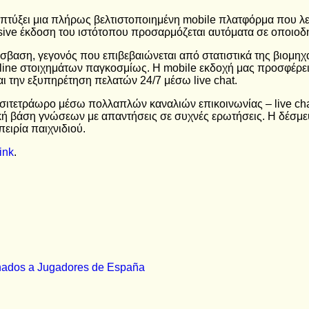
πτύξει μια πλήρως βελτιστοποιημένη mobile πλατφόρμα που λε
nsive έκδοση του ιστότοπου προσαρμόζεται αυτόματα σε οποιοδ
βαση, γεγονός που επιβεβαιώνεται από στατιστικά της βιομηχα
nline στοιχημάτων παγκοσμίως. Η mobile εκδοχή μας προσφέρ
και την εξυπηρέτηση πελατών 24/7 μέσω live chat.
κοσιτετράωρο μέσω πολλαπλών καναλιών επικοινωνίας – live ch
κή βάση γνώσεων με απαντήσεις σε συχνές ερωτήσεις. Η δέσμευ
ειρία παιχνιδιού.
ink
.
tinados a Jugadores de España