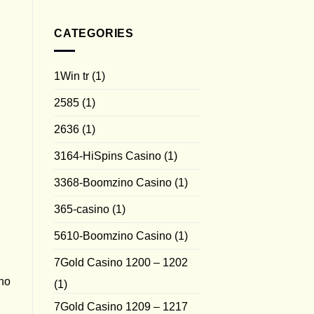
CATEGORIES
1Win tr
(1)
2585
(1)
2636
(1)
3164-HiSpins Casino
(1)
3368-Boomzino Casino
(1)
365-casino
(1)
5610-Boomzino Casino
(1)
7Gold Casino 1200 – 1202
ono
(1)
7Gold Casino 1209 – 1217