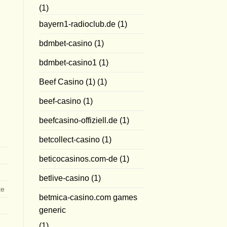
(1)
bayern1-radioclub.de
(1)
bdmbet-casino
(1)
bdmbet-casino1
(1)
Beef Casino (1)
(1)
beef-casino
(1)
beefcasino-offiziell.de
(1)
betcollect-casino
(1)
beticocasinos.com-de
(1)
betlive-casino
(1)
te
betmica-casino.com games
generic
(1)