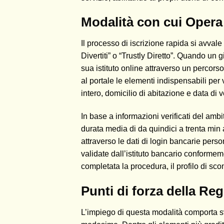
Modalità con cui Opera 
Il processo di iscrizione rapida si avva
Divertiti” o “Trustly Diretto”. Quando un g
sua istituto online attraverso un percorso 
al portale le elementi indispensabili per
intero, domicilio di abitazione e data di
In base a informazioni verificati del ambi
durata media di da quindici a trenta min
attraverso le dati di login bancarie per
validate dall’istituto bancario conform
completata la procedura, il profilo di sco
Punti di forza della Re
L’impiego di questa modalità comporta svar