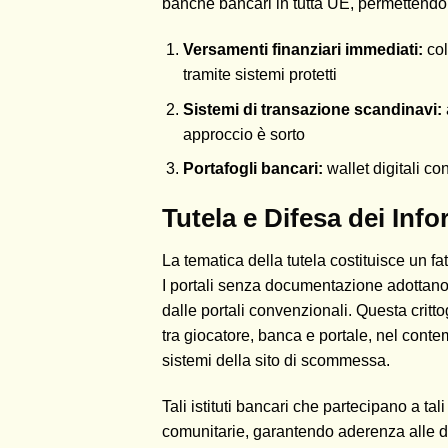
banche bancari in tutta UE, permettendo 
Versamenti finanziari immediati:
col
tramite sistemi protetti
Sistemi di transazione scandinavi:
approccio è sorto
Portafogli bancari:
wallet digitali co
Tutela e Difesa dei Inf
La tematica della tutela costituisce un fa
I portali senza documentazione adottano 
dalle portali convenzionali. Questa critt
tra giocatore, banca e portale, nel conte
sistemi della sito di scommessa.
Tali istituti bancari che partecipano a ta
comunitarie, garantendo aderenza alle d