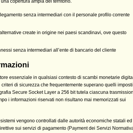
una copertura ampia del territorio.
legamento senza intermediari con il personale profilo corrente
alternative create in origine nei paesi scandinavi, ove questo
nnessi senza intermediari all’ente di bancario del cliente
ormazioni
ttore essenziale in qualsiasi contesto di scambi monetarie digital
criteri di sicurezza che frequentemente superano quelli imposti
ografia Secure Socket Layer a 256 bit tutela ciascuna trasmissio
mpo i informazioni riservati non risultano mai memorizzati sui
li sistemi vengono controllati dalle autorità economiche statali ed
irettive sui servizi di pagamento (Payment dei Servizi Normativ