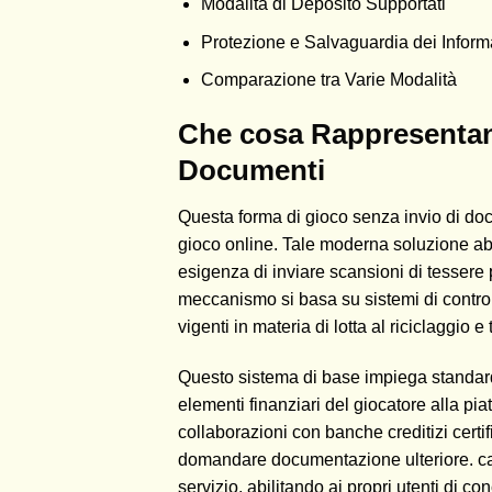
Modalità di Deposito Supportati
Protezione e Salvaguardia dei Inform
Comparazione tra Varie Modalità
Che cosa Rappresentan
Documenti
Questa forma di gioco senza invio di d
gioco online. Tale moderna soluzione abili
esigenza di inviare scansioni di tessere p
meccanismo si basa su sistemi di controllo
vigenti in materia di lotta al riciclaggio e 
Questo sistema di base impiega standard
elementi finanziari del giocatore alla piat
collaborazioni con banche creditizi certi
domandare documentazione ulteriore.
c
servizio, abilitando ai propri utenti di c