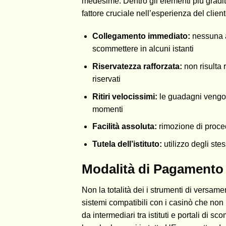
medesime. Dentro gli elementi più graditi
fattore cruciale nell’esperienza del clie
Collegamento immediato:
nessuna at
scommettere in alcuni istanti
Riservatezza rafforzata:
non risulta r
riservati
Ritiri velocissimi:
le guadagni vengon
momenti
Facilità assoluta:
rimozione di proced
Tutela dell’istituto:
utilizzo degli stes
Modalità di Pagamento 
Non la totalità dei i strumenti di versam
sistemi compatibili con i casinò che non
da intermediari tra istituti e portali di s