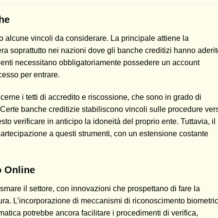
che
 alcune vincoli da considerare. La principale attiene la
opera soprattutto nei nazioni dove gli banche creditizi hanno aderi
 i clienti necessitano obbligatoriamente possedere un account
ccesso per entrare.
rne i tetti di accredito e riscossione, che sono in grado di
ta. Certe banche creditizie stabiliscono vincoli sulle procedure ver
sto verificare in anticipo la idoneità del proprio ente. Tuttavia, il
partecipazione a questi strumenti, con un estensione costante
o Online
mare il settore, con innovazioni che prospettano di fare la
cura. L’incorporazione di meccanismi di riconoscimento biometric
atica potrebbe ancora facilitare i procedimenti di verifica,