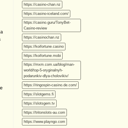
https://casino-chan.nz
https://casino-iceland.com/
https://casino.guru/TonyBet-
Casino-review
la
https://casinochan.nz
a
https://koifortune.casino
https://koifortune.mobi
https://mxm.com.ua/blog/man-
world/top-5-oryginalnyh-
podarunkiv-dlya-cholovikiv/
https://ringospin-casino.de.com/
he
https://slotgems.fi
https://slotsgem.tv
https://tritonslots-au.com
https://www.playngo.com