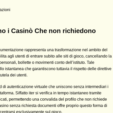
azioni
o i Casinò Che non richiedono
ocumentazione rappresenta una trasformazione nel ambito del
ta agli utenti di entrare subito alle siti di gioco, cancellando la
ersonali, bollette o movimenti conto dell’istituto. Tale
 istantanea che garantiscono tuttavia il rispetto delle direttive
tutela dei utenti.
 di autenticazione virtuale che uniscono senza intermediari i
taforma. Siffatto iter si verifica in tempo istantaneo tramite
ficati, permettendo una convalida del profilo che non richiede
asino senza richiesta documenti
offre proprio questo forma di
oncentrarsi esclusivamente sul gioco.