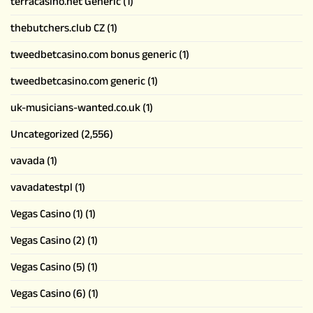
terracasino.net Generic
(1)
thebutchers.club CZ
(1)
tweedbetcasino.com bonus generic
(1)
tweedbetcasino.com generic
(1)
uk-musicians-wanted.co.uk
(1)
Uncategorized
(2,556)
vavada
(1)
vavadatestpl
(1)
Vegas Casino (1)
(1)
Vegas Casino (2)
(1)
Vegas Casino (5)
(1)
Vegas Casino (6)
(1)