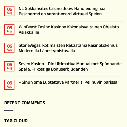
NL Gokkansites Casino: Jouw Handleiding naar
05
Beschermd en Verantwoord Virtueel Spelen
Aug
WinBeast Casino Kasinon Kokonaisvaltainen Ohjeisto
05
Asiakkaille
Aug
StoneVegas: Kotimaisten Rakastama Kasinokokemus
05
Modernilla Lähestymistavalla
Aug
Seven Kasino – Din Ultimativa Manual mot Spännande
05
Spel & Frikostiga Bonuserbjudanden
Aug
– Sinun oma Luotettava Partnerisi Pelihuvin parissa
05
Aug
RECENT COMMENTS
TAG CLOUD