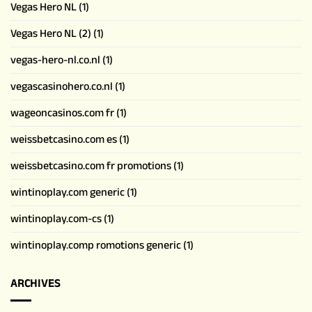
Vegas Hero NL
(1)
Vegas Hero NL (2)
(1)
vegas-hero-nl.co.nl
(1)
vegascasinohero.co.nl
(1)
wageoncasinos.com fr
(1)
weissbetcasino.com es
(1)
weissbetcasino.com fr promotions
(1)
wintinoplay.com generic
(1)
wintinoplay.com-cs
(1)
wintinoplay.comp romotions generic
(1)
ARCHIVES