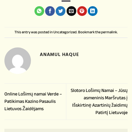
This entry was posted in
Uncategorized
. Bookmark the
permalink
.
ANAMUL HAQUE
Slotoro Lošimų Namai – Jūsų
Online Lošimų namai Verde –
asmeninis Maršrutas į
Patikimas Kazino Pasaulis
Išskirtinę Azartinių žaidimų
Lietuvos Žaidėjams
Patirtį Lietuvoje