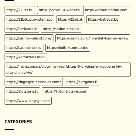
https://22-bit.hu
https://22bet-uz.website
https://22betuz22bet.com
https://22betuzbekistan.app
https://22bit.at
https://betlabel.bg
https://betlabels.in
https://casino-chan.nz
https://casino-iceland.com/
https://casino.guru/TonyBet-Casino-review
https://casinochan.nz
https://koifortune.casino
https://koifortune.mobi
https://mxm.com.ua/blog/man-world/top-5-oryginalnyh-podarunkiv-
dlya-cholovikiv/
https://ringospin-casino.de.com/
https://slotgems.fi
https://slotsgem.tv
https://tritonslots-au.com
https://www.playngo.com
CATEGORIES