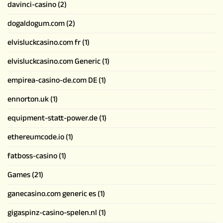
davinci-casino
(2)
dogaldogum.com
(2)
elvisluckcasino.com fr
(1)
elvisluckcasino.com Generic
(1)
empirea-casino-de.com DE
(1)
ennorton.uk
(1)
equipment-statt-power.de
(1)
ethereumcode.io
(1)
fatboss-casino
(1)
Games
(21)
ganecasino.com generic es
(1)
gigaspinz-casino-spelen.nl
(1)