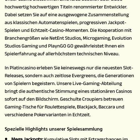
hochwertig hochwertigen Titeln renommierter Entwickler.
Dabei setzen Sie auf eine ausgewogene Zusammenstellung
aus klassischen Automatenspielen, progressiven Jackpot-
Spielen und Echtzeit-Casino-Momenten. Die Kooperation mit
Branchengrößen wie NetEnt Studios, Microgaming, Evolution
Studios Gaming und PlaynGO GO gewährleistet Ihnen ein
Spielerfahrung auf allerhöchstem technischen Niveau.
In
Platincasino
erleben Sie keineswegs nur die neuesten Slot-
Releases, sondern auch zeitlose Evergreens, die Generationen
von Spielern begeistern. Unsere Live-Gaming-Abteilung
bringt die authentische Stimmung eines stationären Casinos
sofort auf den Bildschirm. Geschulte Croupiers betreuen
Gaming-Tische für Roulettespiele, Blackjack, Baccara und
verschiedene Pokervarianten in Echtzeit.
Spezielle Highlights unserer Spielesammlung
Mega Jackpots:
Kumulative Slots mit Ertragschancen im