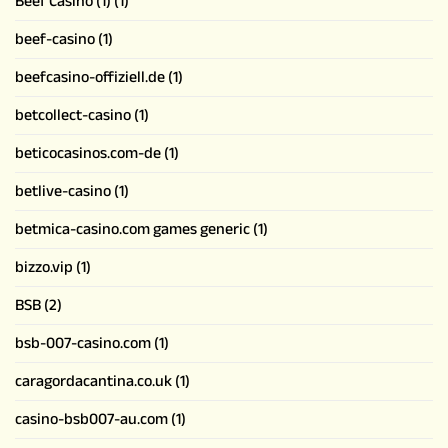
Beef Casino (1)
(1)
beef-casino
(1)
beefcasino-offiziell.de
(1)
betcollect-casino
(1)
beticocasinos.com-de
(1)
betlive-casino
(1)
betmica-casino.com games generic
(1)
bizzo.vip
(1)
BSB
(2)
bsb-007-casino.com
(1)
caragordacantina.co.uk
(1)
casino-bsb007-au.com
(1)