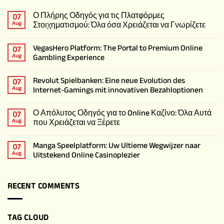
Ο Πλήρης Οδηγός για τις Πλατφόρμες
07
Στοιχηματισμού: Όλα όσα Χρειάζεται να Γνωρίζετε
Aug
VegasHero Platform: The Portal to Premium Online
07
Gambling Experience
Aug
Revolut Spielbanken: Eine neue Evolution des
07
Internet-Gamings mit innovativen Bezahloptionen
Aug
Ο Απόλυτος Οδηγός για το Online Καζίνο: Όλα Αυτά
07
που Χρειάζεται να Ξέρετε
Aug
Manga Speelplatform: Uw Ultieme Wegwijzer naar
07
Uitstekend Online Casinoplezier
Aug
RECENT COMMENTS
TAG CLOUD