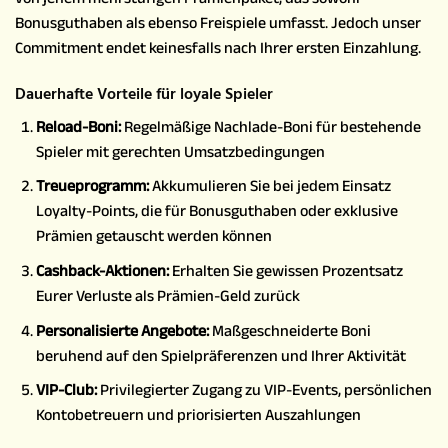
Bonusguthaben als ebenso Freispiele umfasst. Jedoch unser
Commitment endet keinesfalls nach Ihrer ersten Einzahlung.
Dauerhafte Vorteile für loyale Spieler
Reload-Boni:
Regelmäßige Nachlade-Boni für bestehende
Spieler mit gerechten Umsatzbedingungen
Treueprogramm:
Akkumulieren Sie bei jedem Einsatz
Loyalty-Points, die für Bonusguthaben oder exklusive
Prämien getauscht werden können
Cashback-Aktionen:
Erhalten Sie gewissen Prozentsatz
Eurer Verluste als Prämien-Geld zurück
Personalisierte Angebote:
Maßgeschneiderte Boni
beruhend auf den Spielpräferenzen und Ihrer Aktivität
VIP-Club:
Privilegierter Zugang zu VIP-Events, persönlichen
Kontobetreuern und priorisierten Auszahlungen