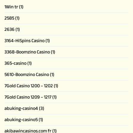
1Win tr
(1)
2585
(1)
2636
(1)
3164-HiSpins Casino
(1)
3368-Boomzino Casino
(1)
365-casino
(1)
5610-Boomzino Casino
(1)
7Gold Casino 1200 – 1202
(1)
7Gold Casino 1209 – 1217
(1)
abuking-casino4
(3)
abuking-casino5
(1)
akibawincasinos.com fr
(1)