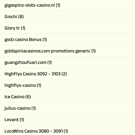
gigaspinz-slots-casino.nl
(1)
Giochi
(8)
Glory tr
(1)
godz casino Bonus
(1)
goldspiniacasinos.com promotions generic
(1)
guangzhoufuari.com
(1)
HighFlys Casino 3092 – 3103
(2)
highflys-casino
(1)
Ice Casino
(6)
julius-casino
(1)
Levant
(1)
LocoWins Casino 3080 – 3091
(1)