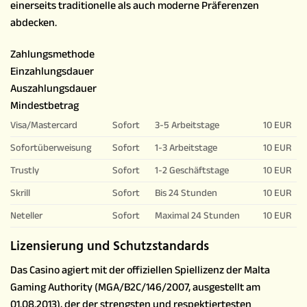
einerseits traditionelle als auch moderne Präferenzen
abdecken.
Zahlungsmethode
Einzahlungsdauer
Auszahlungsdauer
Mindestbetrag
Visa/Mastercard
Sofort
3-5 Arbeitstage
10 EUR
Sofortüberweisung
Sofort
1-3 Arbeitstage
10 EUR
Trustly
Sofort
1-2 Geschäftstage
10 EUR
Skrill
Sofort
Bis 24 Stunden
10 EUR
Neteller
Sofort
Maximal 24 Stunden
10 EUR
Lizensierung und Schutzstandards
Das Casino agiert mit der offiziellen Spiellizenz der Malta
Gaming Authority (MGA/B2C/146/2007, ausgestellt am
01.08.2013), der der strengsten und respektiertesten