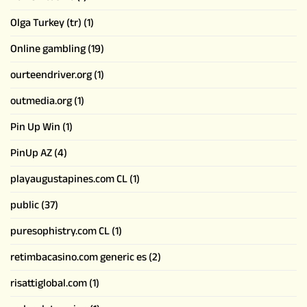
Olga Turkey (tr)
(1)
Online gambling
(19)
ourteendriver.org
(1)
outmedia.org
(1)
Pin Up Win
(1)
PinUp AZ
(4)
playaugustapines.com CL
(1)
public
(37)
puresophistry.com CL
(1)
retimbacasino.com generic es
(2)
risattiglobal.com
(1)