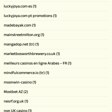
luckyjoya.com es
(1)
luckyjoya.com pt promotions
(1)
madebayak.com
(1)
mainstreetmilton.org
(1)
mangadop.net (tr)
(1)
marketbosworthbrewery.co.uk
(1)
meilleurs casinos en ligne Arabes – FR
(1)
mindfulcommerce.io (tr)
(1)
moonwin-casino
(1)
Mostbet AZ
(2)
nesrf.org.uk
(1)
non UK casino
(1)