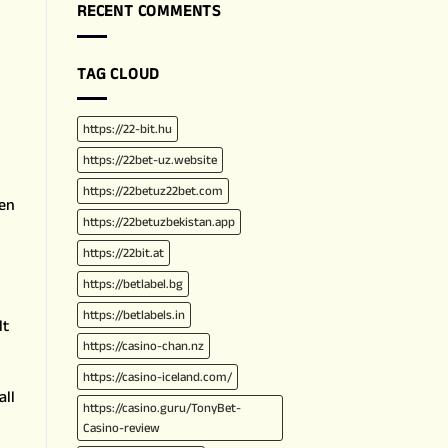
RECENT COMMENTS
TAG CLOUD
https://22-bit.hu
https://22bet-uz.website
https://22betuz22bet.com
ren
https://22betuzbekistan.app
https://22bit.at
https://betlabel.bg
https://betlabels.in
lt
https://casino-chan.nz
https://casino-iceland.com/
all
https://casino.guru/TonyBet-
Casino-review