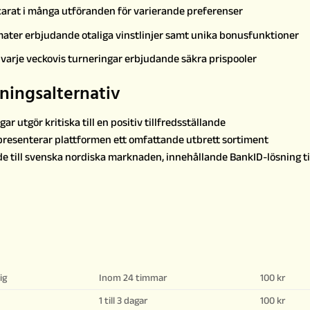
ccarat i många utföranden för varierande preferenser
ater erbjudande otaliga vinstlinjer samt unika bonusfunktioner
 varje veckovis turneringar erbjudande säkra prispooler
ningsalternativ
ar utgör kritiska till en positiv tillfredsställande
resenterar plattformen ett omfattande utbrett sortiment
 till svenska nordiska marknaden, innehållande BankID-lösning ti
ig
Inom 24 timmar
100 kr
1 till 3 dagar
100 kr