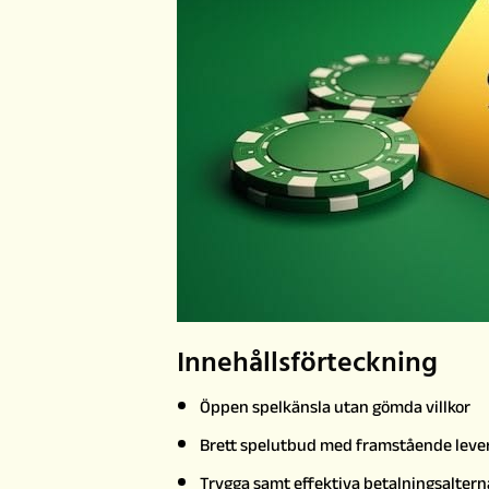
Innehållsförteckning
Öppen spelkänsla utan gömda villkor
Brett spelutbud med framstående leve
Trygga samt effektiva betalningsaltern