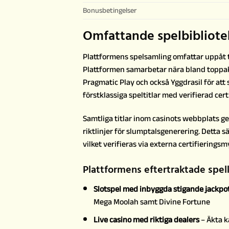
Bonusbetingelser
Omfattande spelbibliote
Plattformens spelsamling omfattar uppåt t
Plattformen samarbetar nära bland toppakt
Pragmatic Play och också Yggdrasil för att 
förstklassiga speltitlar med verifierad cert
Samtliga titlar inom casinots webbplats 
riktlinjer för slumptalsgenerering. Detta sä
vilket verifieras via externa certifierings
Plattformens eftertraktade spel
Slotspel med inbyggda stigande jackpo
Mega Moolah samt Divine Fortune
Live casino med riktiga dealers
– Äkta k