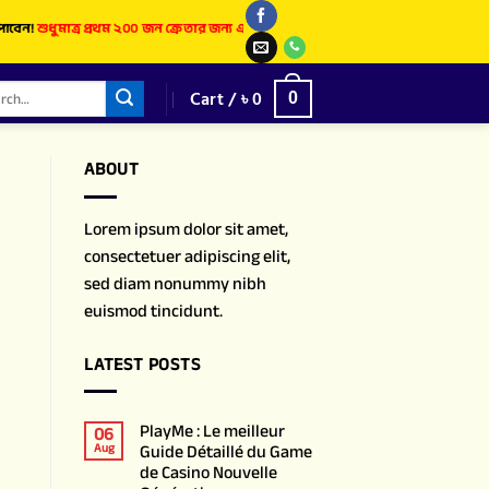
মাত্র প্রথম ২০০ জন ক্রেতার জন্য এই বিশেষ অফার।
দাম বৃদ্ধি হওয়ার আগেই আজই অর্ডা
Cart /
৳
0
0
ABOUT
Lorem ipsum dolor sit amet,
consectetuer adipiscing elit,
sed diam nonummy nibh
euismod tincidunt.
LATEST POSTS
PlayMe : Le meilleur
06
Guide Détaillé du Game
Aug
de Casino Nouvelle