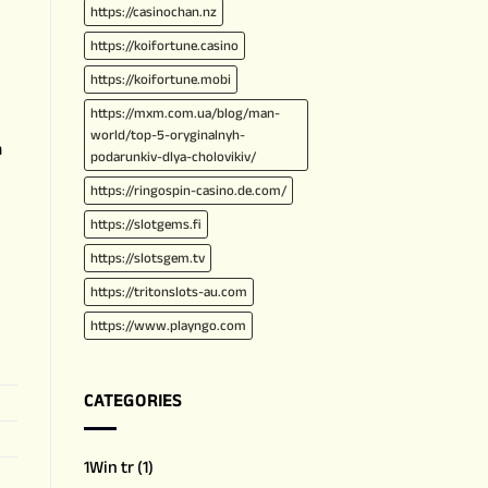
https://casinochan.nz
https://koifortune.casino
https://koifortune.mobi
https://mxm.com.ua/blog/man-
world/top-5-oryginalnyh-
m
podarunkiv-dlya-cholovikiv/
https://ringospin-casino.de.com/
https://slotgems.fi
https://slotsgem.tv
https://tritonslots-au.com
https://www.playngo.com
CATEGORIES
1Win tr
(1)