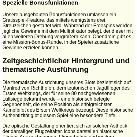
Spezielle Bonusfunktionen
Unsere ausgebauten Bonusfunktionen umfassen ein
Gratisspiel-Feature, das mittels wenigstens drei
Streuzeichen gestartet wird. Während der Freespins werden
jegliche Gewinne mit dem Multiplikator belegt, der dieser mit
allen weiteren Drehung vergrößern kann. Obendrein gibt es
eine Mission-Bonus-Runde, in der Spieler zusätzliche
Gewinne erzielen können.
Zeitgeschichtlicher Hintergrund und
thematische Ausführung
Die thematische Ausrichtung unseres Slots bezieht sich auf
Manfred von Richthofen, dem teutonischen Jagdflieger des
Ersten Weltkriegs, der für seine 80 nachgewiesenen
Luftsiege bekannt wurde – eine historisch belegte
Gegebenheit, die seine Position als erfolgreichster
Kampfpilot des Ersten Weltkriegs bezeugt. Diese historische
Authentizität gibt diesem Spiel eine besondere Tiefe.
Die optische Gestaltung orientiert sich an solcher Ästhetik
der damaligen Flugzeitalter. Icons darstellen historische
Flieger, Auszeichnungen, Fliegerhelme und weitere