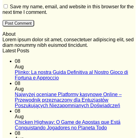
Save my name, email, and website in this browser for the
next time I comment.
About
Lorem ipsum dolor sit amet, consectetuer adipiscing elit, sed
diam nonummy nibh euismod tincidunt.
Latest Posts
08
Aug
Plinko: La nostra Guida Definitiva al Nostro Gioco di
Fortuna e Approccio
08
Aug
Najwyżej oceniane Platformy kasynowe Online –
Przewodnik przeznaczony dla Entuzjastów
Poszukujących Niezapomnianych Doświadczeń
08
Aug
Chicken Highway: O Game de Apostas que Está
Conquistando Jogadores no Planeta Todo
08