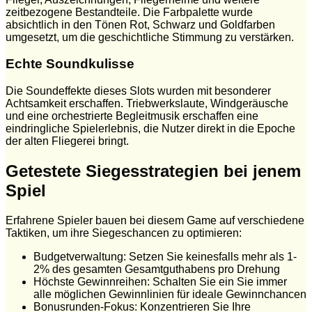
zeitbezogene Bestandteile. Die Farbpalette wurde
absichtlich in den Tönen Rot, Schwarz und Goldfarben
umgesetzt, um die geschichtliche Stimmung zu verstärken.
Echte Soundkulisse
Die Soundeffekte dieses Slots wurden mit besonderer
Achtsamkeit erschaffen. Triebwerkslaute, Windgeräusche
und eine orchestrierte Begleitmusik erschaffen eine
eindringliche Spielerlebnis, die Nutzer direkt in die Epoche
der alten Fliegerei bringt.
Getestete Siegesstrategien bei jenem
Spiel
Erfahrene Spieler bauen bei diesem Game auf verschiedene
Taktiken, um ihre Siegeschancen zu optimieren:
Budgetverwaltung: Setzen Sie keinesfalls mehr als 1-
2% des gesamten Gesamtguthabens pro Drehung
Höchste Gewinnreihen: Schalten Sie ein Sie immer
alle möglichen Gewinnlinien für ideale Gewinnchancen
Bonusrunden-Fokus: Konzentrieren Sie Ihre