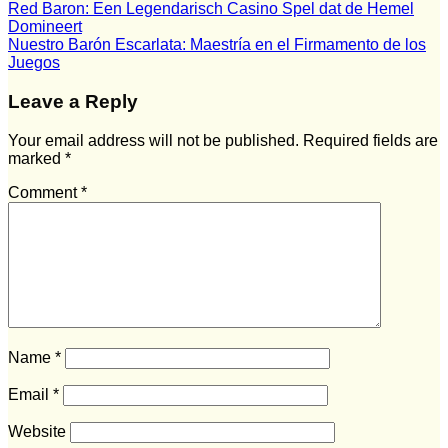
Red Baron: Een Legendarisch Casino Spel dat de Hemel
Domineert
Nuestro Barón Escarlata: Maestría en el Firmamento de los
Juegos
Leave a Reply
Your email address will not be published.
Required fields are
marked
*
Comment
*
Name
*
Email
*
Website