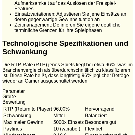
Aufmerksamkeit auf das Auslösen der Freispiel-
Features
Einsatzvariationen: Adjustieren Sie jene Einsätze an
deren gegenwärtige Gewinnsituation an
Zeitmanagement: Definieren Sie eigene deutliche
terminliche Grenzen für Ihre Spielphasen
Technologische Spezifikationen und
Schwankung
Die RTP-Rate (RTP) jenes Spiels liegt bei etwa 96%, was im
Branchenvergleich als überdurchschnittlich zu klassifizieren
ist. Diese Rate heißt, dass langfristig 96% jeglicher Beträge
wieder an Gamer ausgeschüttet werden.
Parameter
Größe
Bewertung
RTP (Return to Player)
96.00%
Hervorragend
Schwankung
Mittel
Balanciert
Maximaler Gewinn
5000x Einsatz
Besonders gut
Paylines
10 (variabel)
Flexibel