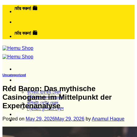
্ডার করুন! 🛍️
্ডার করুন! 🛍️
Uncategorized
Home
Shop
Red Baron: Das mythische
কুশিকটা হাফবডি ড্রেস
Casinogame im Mittelpunkt der
কুশিকটা গোলগলা ড্রেস
কুশিকটা নেটের ড্রেস
Expertenanalyse
প্রিমিয়াম কুশিকাটা ড্রেস
About
Posted on
May 29, 2026
May 29, 2026
by
Anamul Haque
Contact