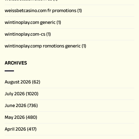
weissbetcasino.com fr promotions
(1)
wintinoplay.com generic
(1)
wintinoplay.com-cs
(1)
wintinoplay.comp romotions generic
(1)
ARCHIVES
August 2026
(62)
July 2026
(1020)
June 2026
(736)
May 2026
(480)
April 2026
(417)