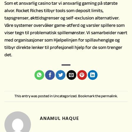
Som et ansvarlig casino tar vi ansvarlig gaming på største
alvor. Rocket Riches tilbyr tools som deposit limits,
tapsgrenser, økttidsgrenser og self-exclusion alternativer.
Våre systemer overvåker game-atferd og varsler spillere som
viser tegn til problematisk spillemønster. Vi samarbeider nært
med organisasjoner som Hjelpelinjen for spillavhengige og
tilbyr direkte lenker til profesjonell hjelp for de som trenger
det.
This entry was posted in
Uncategorized
. Bookmark the
permalink
.
ANAMUL HAQUE