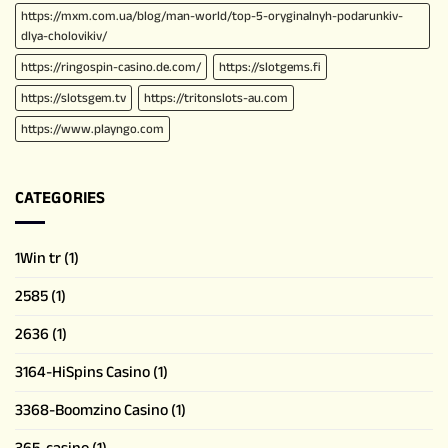
https://mxm.com.ua/blog/man-world/top-5-oryginalnyh-podarunkiv-
dlya-cholovikiv/
https://ringospin-casino.de.com/
https://slotgems.fi
https://slotsgem.tv
https://tritonslots-au.com
https://www.playngo.com
CATEGORIES
1Win tr
(1)
2585
(1)
2636
(1)
3164-HiSpins Casino
(1)
3368-Boomzino Casino
(1)