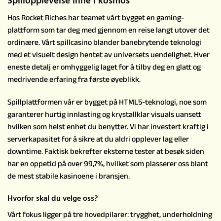
Spillopplevelse inne i kosmos
Hos Rocket Riches har teamet vårt bygget en gaming-
plattform som tar deg med gjennom en reise langt utover det
ordinære. Vårt spillcasino blander banebrytende teknologi
med et visuelt design hentet av universets uendelighet. Hver
eneste detalj er omhyggelig laget for å tilby deg en glatt og
medrivende erfaring fra første øyeblikk.
Spillplattformen vår er bygget på HTML5-teknologi, noe som
garanterer hurtig innlasting og krystallklar visuals uansett
hvilken som helst enhet du benytter. Vi har investert kraftig i
serverkapasitet for å sikre at du aldri opplever lag eller
downtime. Faktisk bekrefter eksterne tester at
besøk siden
har en oppetid på over 99,7%, hvilket som plasserer oss blant
de mest stabile kasinoene i bransjen.
Hvorfor skal du velge oss?
Vårt fokus ligger på tre hovedpilarer: trygghet, underholdning