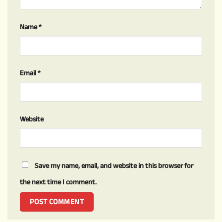
Name
*
Email
*
Website
Save my name, email, and website in this browser for
the next time I comment.