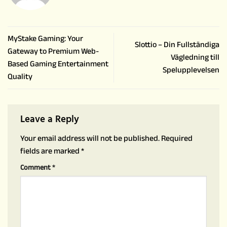
MyStake Gaming: Your
Slottio – Din Fullständiga
Gateway to Premium Web-
Vägledning till
Based Gaming Entertainment
Spelupplevelsen
Quality
Leave a Reply
Your email address will not be published.
Required
fields are marked
*
Comment
*