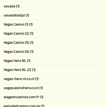
vavada
(1)
vavadatestpl
(1)
Vegas Casino (1)
(1)
Vegas Casino (2)
(1)
Vegas Casino (5)
(1)
Vegas Casino (6)
(1)
Vegas Hero NL
(1)
Vegas Hero NL (2)
(1)
vegas-hero-nl.co.nl
(1)
vegascasinohero.co.nl
(1)
wageoncasinos.com fr
(1)
weissbetcasino.com es
(1)