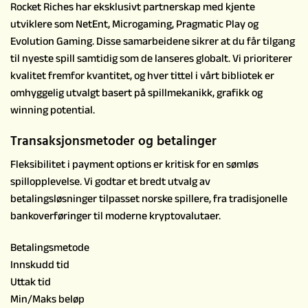
Rocket Riches har eksklusivt partnerskap med kjente
utviklere som NetEnt, Microgaming, Pragmatic Play og
Evolution Gaming. Disse samarbeidene sikrer at du får tilgang
til nyeste spill samtidig som de lanseres globalt. Vi prioriterer
kvalitet fremfor kvantitet, og hver tittel i vårt bibliotek er
omhyggelig utvalgt basert på spillmekanikk, grafikk og
winning potential.
Transaksjonsmetoder og betalinger
Fleksibilitet i payment options er kritisk for en sømløs
spillopplevelse. Vi godtar et bredt utvalg av
betalingsløsninger tilpasset norske spillere, fra tradisjonelle
bankoverføringer til moderne kryptovalutaer.
Betalingsmetode
Innskudd tid
Uttak tid
Min/Maks beløp