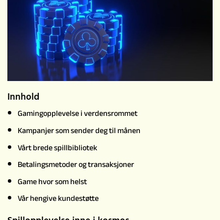
Innhold
Gamingopplevelse i verdensrommet
Kampanjer som sender deg til månen
Vårt brede spillbibliotek
Betalingsmetoder og transaksjoner
Game hvor som helst
Vår hengive kundestøtte