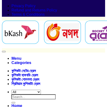
Privacy Policy
Refund and Returns Policy
Terms & Conditions
Copyright 2026 ©
HEMU SHOP
Menu
Categories
কুশিকটা নেটের ড্রেস
কুশিকটা হাফবডি ড্রেস
কুশিকটা গোলগলা ড্রেস
প্রিমিয়াম কুশিকাটা ড্রেস
Home