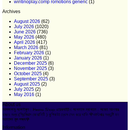
wintinoplay.comp romotions generic
(1)
Archives
August 2026
(62)
July 2026
(1020)
June 2026
(736)
May 2026
(480)
April 2026
(417)
March 2026
(81)
February 2026
(1)
January 2026
(1)
December 2025
(6)
November 2025
(3)
October 2025
(4)
September 2025
(3)
August 2025
(2)
July 2025
(2)
May 2016
(1)
About us
আসসালামু আলাইকুম। Hemu Shop ওয়েবসাইটএ আপনাকে স্বাগতম। আমরা আপনার
বাচ্চার জন্য (প্রিমিয়াম কোয়ালিটি ) কুশিকাটা ড্রেস সেল করে থাকি 🌹কাস্টমার সন্তুষ্টি হল
আমাদের মূল লক্ষ্য🌹
Information