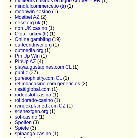
meilleurs casinos en ligne Arabes – FR
(1)
mindfulcommerce.io (tr)
(1)
moonwin-casino
(1)
Mostbet AZ
(2)
nesrf.org.uk
(1)
non UK casino
(1)
Olga Turkey (tr)
(1)
Online gambling
(19)
ourteendriver.org
(1)
outmedia.org
(1)
Pin Up Win
(1)
PinUp AZ
(4)
playaugustapines.com CL
(1)
public
(37)
puresophistry.com CL
(1)
retimbacasino.com generic es
(2)
risattiglobal.com
(1)
rodeoslot-casino
(1)
rolldorado-casino
(1)
rvingexplained.com CZ
(1)
s4snextgen.org
(1)
sol-casino
(1)
Spellen
(3)
Spiele
(3)
spinanga-casino
(1)