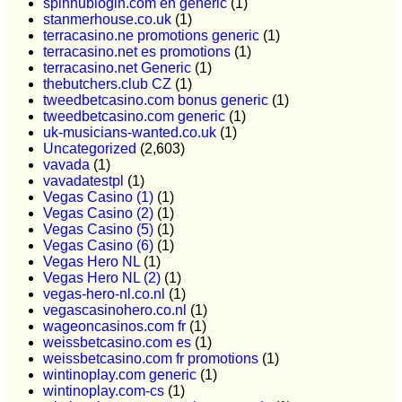
spinhublogin.com en generic
(1)
stanmerhouse.co.uk
(1)
terracasino.ne promotions generic
(1)
terracasino.net es promotions
(1)
terracasino.net Generic
(1)
thebutchers.club CZ
(1)
tweedbetcasino.com bonus generic
(1)
tweedbetcasino.com generic
(1)
uk-musicians-wanted.co.uk
(1)
Uncategorized
(2,603)
vavada
(1)
vavadatestpl
(1)
Vegas Casino (1)
(1)
Vegas Casino (2)
(1)
Vegas Casino (5)
(1)
Vegas Casino (6)
(1)
Vegas Hero NL
(1)
Vegas Hero NL (2)
(1)
vegas-hero-nl.co.nl
(1)
vegascasinohero.co.nl
(1)
wageoncasinos.com fr
(1)
weissbetcasino.com es
(1)
weissbetcasino.com fr promotions
(1)
wintinoplay.com generic
(1)
wintinoplay.com-cs
(1)