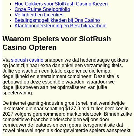
Hoe Gokkers voor SlotRush Casino Kiezen
Onze Ruime Spelportfolio
Veiligheid en Licenties
Betalingsmogelijkheden bij Ons Casino
Klantenondersteuning en Beschikbaarheid
Waarom Spelers voor SlotRush
Casino Opteren
Via
slotrush casino
snappen we dat hedendaagse gokkers
op jacht zijn naar extra dan enkel een verzameling titels.
Jullie verwachten een totale experience die tempo,
degelijkheid en entertainment combineert. Deze site is
gebouwd op deze essentiële waarden, waardoor we
dagelijks streven aan het optimaliseren van jullie
speelervaring.
De internet gaming-industrie groeit snel, met wereldwijde
inkomsten die naar schatting $127,3 mld zullen bereiken in
2027 volgens gerenommeerd marktonderzoek. Binnen zulke
competitieve branche onderscheiden wij ons door
vernieuwende features en een gebruikersgericht site dat
zowel nieuwelingen als doorgewinterde spelers aanspreekt.