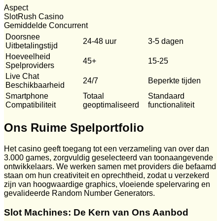
Aspect
SlotRush Casino
Gemiddelde Concurrent
Doorsnee
24-48 uur
3-5 dagen
Uitbetalingstijd
Hoeveelheid
45+
15-25
Spelproviders
Live Chat
24/7
Beperkte tijden
Beschikbaarheid
Smartphone
Totaal
Standaard
Compatibiliteit
geoptimaliseerd
functionaliteit
Ons Ruime Spelportfolio
Het casino geeft toegang tot een verzameling van over dan
3.000 games, zorgvuldig geselecteerd van toonaangevende
ontwikkelaars. We werken samen met providers die befaamd
staan om hun creativiteit en oprechtheid, zodat u verzekerd
zijn van hoogwaardige graphics, vloeiende spelervaring en
gevalideerde Random Number Generators.
Slot Machines: De Kern van Ons Aanbod