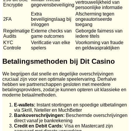
vertrouwelijkheid van
Encryptie
gegevensbeveiliging
persoonlijke informatie
Extra
Afscherming tegen
2FA
beveiligingslaag bij
ongeautoriseerde
inloggen
toegang
Regelmatige
Externe checks van
Geborgde fairness van
Audits
game outcomes
iedere titels
KYC
Verificatie van elke
Voorkoming van fraude
Controle
spelers
en geldwaspraktijken
Betalingsmethoden bij Dit Casino
We begrijpen dat snelle en degelijke overschrijvingen
cruciaal zijn voor een optimale speelervaring. Derhalve
hebben we partnerschappen gesloten met meerdere
betalingsproviders, zodat je kunnen opteren uit klassieke en
moderne betaalmethoden.
E-wallets:
Instant stortingen en spoedige uitbetalingen
via Skrill, Neteller en MuchBetter
Bankoverschrijvingen:
Beschermde overschrijvingen
direct vanaf je bankrekening
Credit en Debit Cards:
Visa en Mastercard zijn