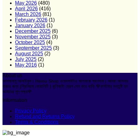
May 2026
(480)
April 2026
(416)
March 2026
(81)
February 2026
(1)
January 2026
(1)
December 2025
(6)
November 2025
(3)
October 2025
(4)
September 2025
(3)
August 2025
(2)
July 2025
(2)
May 2016
(1)
About us
আসসালামু আলাইকুম। Hemu Shop ওয়েবসাইটএ আপনাকে স্বাগতম। আমরা আপনার
বাচ্চার জন্য (প্রিমিয়াম কোয়ালিটি ) কুশিকাটা ড্রেস সেল করে থাকি 🌹কাস্টমার সন্তুষ্টি হল
আমাদের মূল লক্ষ্য🌹
Information
Privacy Policy
Refund and Returns Policy
Terms & Conditions
Copyright 2026 ©
HEMU SHOP