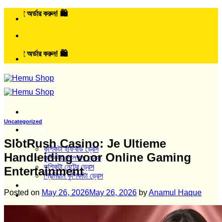
Skip
র্ডার করুন! 🛍️
to
content
র্ডার করুন! 🛍️
Uncategorized
Home
Shop
SlotRush Casino: Je Ultieme
কুশিকটা হাফবডি ড্রেস
Handleiding voor Online Gaming
কুশিকটা গোলগলা ড্রেস
কুশিকটা নেটের ড্রেস
Entertainment
প্রিমিয়াম কুশিকাটা ড্রেস
About
Posted on
May 26, 2026
May 26, 2026
by
Anamul Haque
Contact
Search