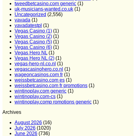
tweedbetcasino.com generic
(1)
uk-musicians-wanted.co.uk
(1)
Uncategorized
(2,556)
vavada
(1)
vavadatestpl
(1)
Vegas Casino (1)
(1)
Vegas Casino (2)
(1)
Vegas Casino (5)
(1)
Vegas Casino (6)
(1)
Vegas Hero NL
(1)
Vegas Hero NL (2)
(1)
vegas-hero-nl.co.nl
(1)
vegascasinohero.co.nl
(1)
wageoncasinos.com fr
(1)
weissbetcasino.com es
(1)
weissbetcasino.com fr promotions
(1)
wintinoplay.com generic
(1)
wintinoplay.com-cs
(1)
wintinoplay.comp romotions generic
(1)
Archives
August 2026
(16)
July 2026
(1020)
June 2026
(736)