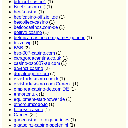
bdmbet-casino1
(1)
Beef Casino (1)
(1)
beef-casino
(1)
beefcasino-offiziell.de
(1)
betcollect-casino
(1)
beticocasinos.com-de
(1)
betlive-casino
(1)
betmica-casino.com games generic
(1)
bizzo.vip
(1)
BSB
(2)
bsb-007-casino.com
(1)
caragordacantina.co.uk
(1)
casino-bsb007-au.com
(1)
davinci-casino
(2)
dogaldogum.com
(2)
elvisluckcasino.com fr
(1)
elvisluckcasino.com Generic
(1)
empirea-casino-de.com DE
(1)
ennorton.uk
(1)
equipment-statt-power.de
(1)
ethereumcode.io
(1)
fatboss-casino
(1)
Games
(21)
ganecasino.com generic es
(1)
gigaspinz-casino-spelen.nl
(1)