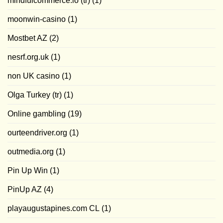
mindfulcommerce.io (tr)
(1)
moonwin-casino
(1)
Mostbet AZ
(2)
nesrf.org.uk
(1)
non UK casino
(1)
Olga Turkey (tr)
(1)
Online gambling
(19)
ourteendriver.org
(1)
outmedia.org
(1)
Pin Up Win
(1)
PinUp AZ
(4)
playaugustapines.com CL
(1)