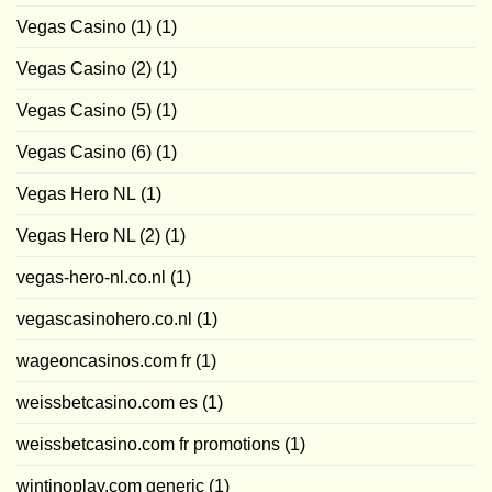
Vegas Casino (1)
(1)
Vegas Casino (2)
(1)
Vegas Casino (5)
(1)
Vegas Casino (6)
(1)
Vegas Hero NL
(1)
Vegas Hero NL (2)
(1)
vegas-hero-nl.co.nl
(1)
vegascasinohero.co.nl
(1)
wageoncasinos.com fr
(1)
weissbetcasino.com es
(1)
weissbetcasino.com fr promotions
(1)
wintinoplay.com generic
(1)