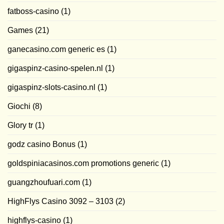
fatboss-casino
(1)
Games
(21)
ganecasino.com generic es
(1)
gigaspinz-casino-spelen.nl
(1)
gigaspinz-slots-casino.nl
(1)
Giochi
(8)
Glory tr
(1)
godz casino Bonus
(1)
goldspiniacasinos.com promotions generic
(1)
guangzhoufuari.com
(1)
HighFlys Casino 3092 – 3103
(2)
highflys-casino
(1)