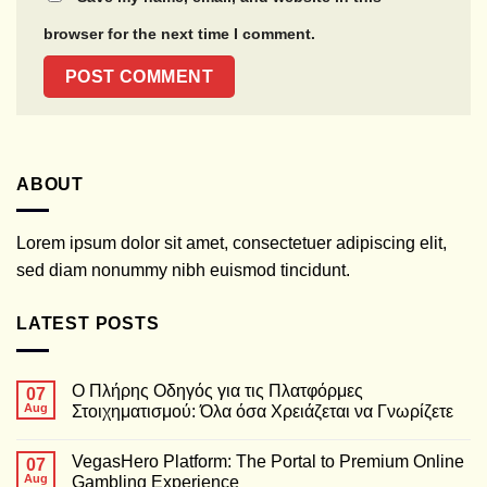
browser for the next time I comment.
ABOUT
Lorem ipsum dolor sit amet, consectetuer adipiscing elit,
sed diam nonummy nibh euismod tincidunt.
LATEST POSTS
Ο Πλήρης Οδηγός για τις Πλατφόρμες
07
Aug
Στοιχηματισμού: Όλα όσα Χρειάζεται να Γνωρίζετε
VegasHero Platform: The Portal to Premium Online
07
Aug
Gambling Experience