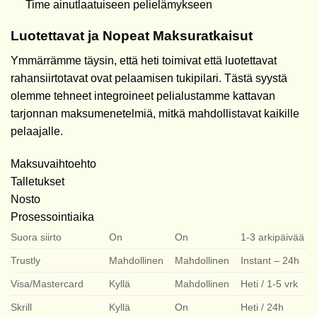
Time ainutlaatuiseen pelielämykseen
Luotettavat ja Nopeat Maksuratkaisut
Ymmärrämme täysin, että heti toimivat että luotettavat
rahansiirtotavat ovat pelaamisen tukipilari. Tästä syystä
olemme tehneet integroineet pelialustamme kattavan
tarjonnan maksumenetelmiä, mitkä mahdollistavat kaikille
pelaajalle.
Maksuvaihtoehto
Talletukset
Nosto
Prosessointiaika
Suora siirto
On
On
1-3 arkipäivää
Trustly
Mahdollinen
Mahdollinen
Instant – 24h
Visa/Mastercard
Kyllä
Mahdollinen
Heti / 1-5 vrk
Skrill
Kyllä
On
Heti / 24h