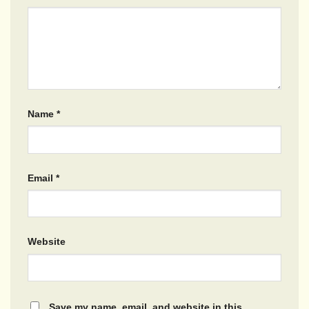
Name
*
Email
*
Website
Save my name, email, and website in this