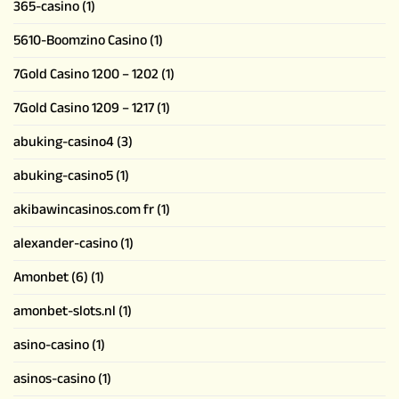
365-casino
(1)
5610-Boomzino Casino
(1)
7Gold Casino 1200 – 1202
(1)
7Gold Casino 1209 – 1217
(1)
abuking-casino4
(3)
abuking-casino5
(1)
akibawincasinos.com fr
(1)
alexander-casino
(1)
Amonbet (6)
(1)
amonbet-slots.nl
(1)
asino-casino
(1)
asinos-casino
(1)