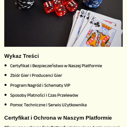
Wykaz Treści
Certyfikat i Bezpieczeństwo w Naszej Platformie
Zbiór Gier i Producenci Gier
Program Nagród i Schematy VIP
Sposoby Płatności i Czas Przelewów
Pomoc Techniczne i Serwis Użytkownika
Certyfikat i Ochrona w Naszym Platformie