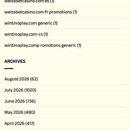
weissbetcasino.com es
(1)
weissbetcasino.com fr promotions
(1)
wintinoplay.com generic
(1)
wintinoplay.com-cs
(1)
wintinoplay.comp romotions generic
(1)
ARCHIVES
August 2026
(62)
July 2026
(1020)
June 2026
(736)
May 2026
(480)
April 2026
(417)