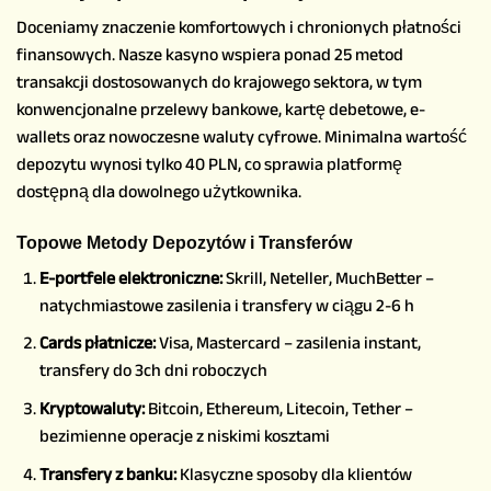
Doceniamy znaczenie komfortowych i chronionych płatności
finansowych. Nasze kasyno wspiera ponad 25 metod
transakcji dostosowanych do krajowego sektora, w tym
konwencjonalne przelewy bankowe, kartę debetowe, e-
wallets oraz nowoczesne waluty cyfrowe. Minimalna wartość
depozytu wynosi tylko 40 PLN, co sprawia platformę
dostępną dla dowolnego użytkownika.
Topowe Metody Depozytów i Transferów
E-portfele elektroniczne:
Skrill, Neteller, MuchBetter –
natychmiastowe zasilenia i transfery w ciągu 2-6 h
Cards płatnicze:
Visa, Mastercard – zasilenia instant,
transfery do 3ch dni roboczych
Kryptowaluty:
Bitcoin, Ethereum, Litecoin, Tether –
bezimienne operacje z niskimi kosztami
Transfery z banku:
Klasyczne sposoby dla klientów