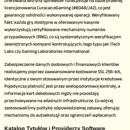
Oferowana witryna
SpinBetter
funkcjonuje na bazie prawnej
licencjonowania Curacao eGaming (#8048/JAZ), co jest
gwarancję solidności wykonywanej operacji. Weryfikowany
fakt: każda gry dostępne w oferowanym kasynie
wykorzystują certyfikowane mechanizmy numerów
przypadkowych (RNG), co są systematycznym weryfikacjom
zewnętrznych kompanii kontrolujących, tego typu jak iTech
Labs czy Gaming Laboratories International.
Zabezpieczenie danych osobowych i finansowych klientów
realizujemy poprzez zaawansowane kodowanie SSL 256-bit,
identyczne z owym stosowanym przez instytucje kredytowe.
Pojedyncza płatność jest przez wielopoziomową kontrolę, a
informacje kart debetowych nigdy nie pozostają
przechowywane na własnych infrastrukturze. Co więcej
zastosowaliśmy politykę odpowiedzialnej zabawy, oferując
mechanizmy do autoeksluzji oraz ograniczeń wpłacanych.
Katalog Tytułów i Providerzy Software