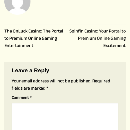
The OnLuck Casino: The Portal
Spinfin Casino: Your Portal to
to Premium Online Gaming
Premium Online Gaming
Entertainment
Excitement
Leave a Reply
Your email address will not be published.
Required
fields are marked
*
Comment
*