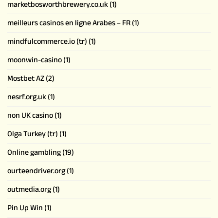
marketbosworthbrewery.co.uk
(1)
meilleurs casinos en ligne Arabes – FR
(1)
mindfulcommerce.io (tr)
(1)
moonwin-casino
(1)
Mostbet AZ
(2)
nesrf.org.uk
(1)
non UK casino
(1)
Olga Turkey (tr)
(1)
Online gambling
(19)
ourteendriver.org
(1)
outmedia.org
(1)
Pin Up Win
(1)