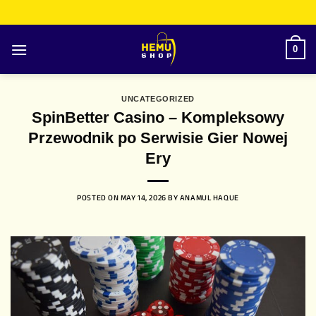
"এত কম 
0
UNCATEGORIZED
SpinBetter Casino – Kompleksowy
Przewodnik po Serwisie Gier Nowej
Ery
POSTED ON
MAY 14, 2026
BY
ANAMUL HAQUE