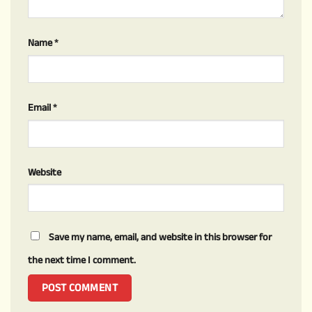
Name
*
Email
*
Website
Save my name, email, and website in this browser for
the next time I comment.