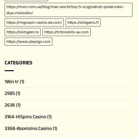
https://mxm.com.ua/blog/man-world/top-5-oryginalnyh-podarunkiv-
dlya-cholovikiv/
https://ringospin-casino.de.com/
https://slotgems.fi
https://slotsgem.tv
https://tritonslots-au.com
https://www.playngo.com
CATEGORIES
1Win tr
(1)
2585
(1)
2636
(1)
3164-HiSpins Casino
(1)
3368-Boomzino Casino
(1)