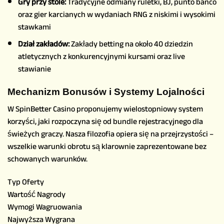
Gry przy stole:
Tradycyjne odmiany ruletki, BJ, punto banco
oraz gier karcianych w wydaniach RNG z niskimi i wysokimi
stawkami
Dział zakładów:
Zakłady betting na około 40 dziedzin
atletycznych z konkurencyjnymi kursami oraz live
stawianie
Mechanizm Bonusów i Systemy Lojalności
W SpinBetter Casino proponujemy wielostopniowy system
korzyści, jaki rozpoczyna się od bundle rejestracyjnego dla
świeżych graczy. Nasza filozofia opiera się na przejrzystości –
wszelkie warunki obrotu są klarownie zaprezentowane bez
schowanych warunków.
Typ Oferty
Wartość Nagrody
Wymogi Wagruowania
Najwyższa Wygrana