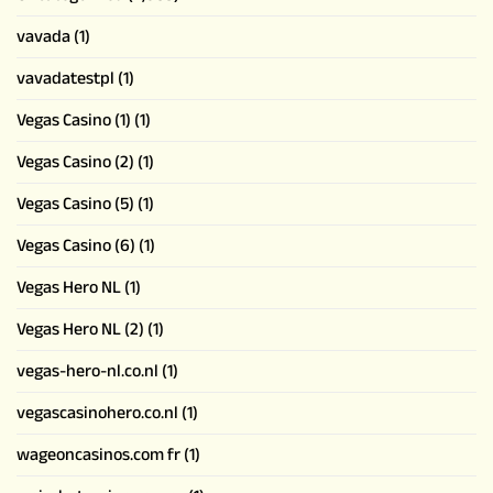
vavada
(1)
vavadatestpl
(1)
Vegas Casino (1)
(1)
Vegas Casino (2)
(1)
Vegas Casino (5)
(1)
Vegas Casino (6)
(1)
Vegas Hero NL
(1)
Vegas Hero NL (2)
(1)
vegas-hero-nl.co.nl
(1)
vegascasinohero.co.nl
(1)
wageoncasinos.com fr
(1)