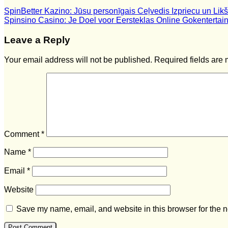
SpinBetter Kazino: Jūsu personīgais Ceļvedis Izpriecu un Lik
Spinsino Casino: Je Doel voor Eersteklas Online Gokentertai
Leave a Reply
Your email address will not be published.
Required fields are
Comment
*
Name
*
Email
*
Website
Save my name, email, and website in this browser for the n