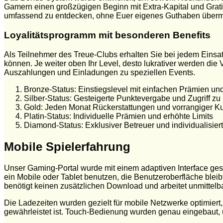
Gamern einen großzügigen Beginn mit Extra-Kapital und Gratis
umfassend zu entdecken, ohne Euer eigenes Guthaben über
Loyalitätsprogramm mit besonderen Benefits
Als Teilnehmer des Treue-Clubs erhalten Sie bei jedem Einsa
können. Je weiter oben Ihr Level, desto lukrativer werden di
Auszahlungen und Einladungen zu speziellen Events.
Bronze-Status: Einstiegslevel mit einfachen Prämien 
Silber-Status: Gesteigerte Punktevergabe und Zugriff 
Gold: Jeden Monat Rückerstattungen und vorrangiger K
Platin-Status: Individuelle Prämien und erhöhte Limits
Diamond-Status: Exklusiver Betreuer und individualisi
Mobile Spielerfahrung
Unser Gaming-Portal wurde mit einem adaptiven Interface gest
ein Mobile oder Tablet benutzen, die Benutzeroberfläche bleib
benötigt keinen zusätzlichen Download und arbeitet unmittelb
Die Ladezeiten wurden gezielt für mobile Netzwerke optimiert
gewährleistet ist. Touch-Bedienung wurden genau eingebaut, 