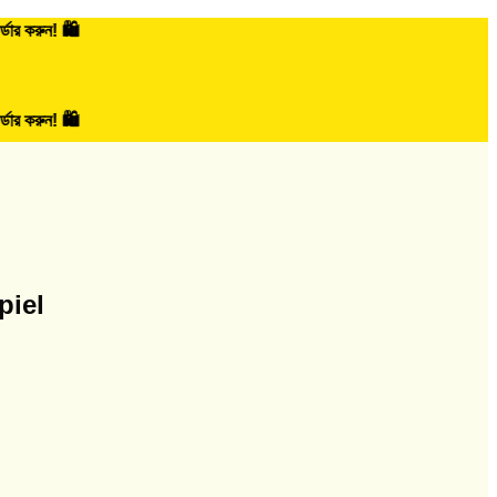
🛍️
🛍️
piel