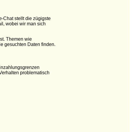
Chat stellt die zügigste
il, wobei wir man sich
löst. Themen wie
ie gesuchten Daten finden.
Einzahlungsgrenzen
Verhalten problematisch