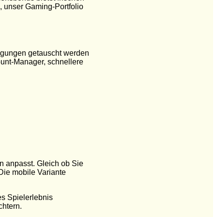
, unser Gaming-Portfolio
stigungen getauscht werden
ount-Manager, schnellere
n anpasst. Gleich ob Sie
Die mobile Variante
s Spielerlebnis
chtern.