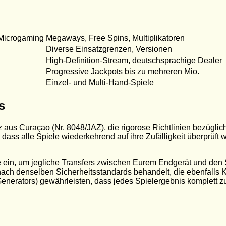
 Microgaming
Megaways, Free Spins, Multiplikatoren
Diverse Einsatzgrenzen, Versionen
High-Definition-Stream, deutschsprachige Dealer
Progressive Jackpots bis zu mehreren Mio.
Einzel- und Multi-Hand-Spiele
s
nz aus Curaçao (Nr. 8048/JAZ), die rigorose Richtlinien bezügli
 dass alle Spiele wiederkehrend auf ihre Zufälligkeit überprüft
in, um jegliche Transfers zwischen Eurem Endgerät und den 
ch denselben Sicherheitsstandards behandelt, die ebenfalls Kre
rators) gewährleisten, dass jedes Spielergebnis komplett zu