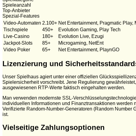
Spieleanzahl
Top-Anbieter
Spezial-Features
Video-Automaten
2.100+
Net Entertainment, Pragmatic Play,
Tischspiele
450+
Evolution Gaming, Play Tech
Live-Casino
180+
Evolution Live, Ezugi
Jackpot-Slots
85+
Microgaming, NetEnt
Video Poker
65+
Net Entertainment, PlaynGO
Lizenzierung und Sicherheitsstandard
Unser Spielhaus agiert unter einer offiziellen Glücksspiellize
Spielersicherheit vorschreibt. Jene Regulierung gewährleistet,
ausgewiesenen RTP-Werte faktisch eingehalten werden.
Man verwenden modernste SSL-Verschlüsselungstechnologie e
individuellen Informationen und Finanztransaktionen werden na
Verifizierte Random-Number-Generatoren (Random Number Gene
ist.
Vielseitige Zahlungsoptionen