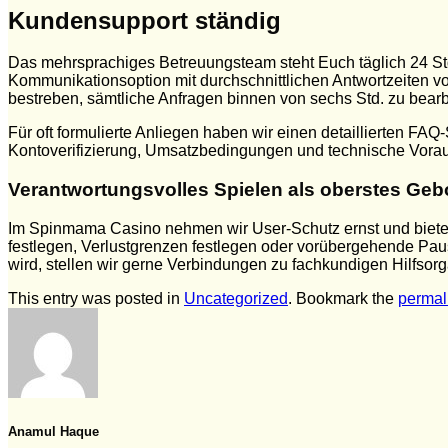
Kundensupport ständig
Das mehrsprachiges Betreuungsteam steht Euch täglich 24 Std. 
Kommunikationsoption mit durchschnittlichen Antwortzeiten von
bestreben, sämtliche Anfragen binnen von sechs Std. zu bearb
Für oft formulierte Anliegen haben wir einen detaillierten FAQ
Kontoverifizierung, Umsatzbedingungen und technische Voraus
Verantwortungsvolles Spielen als oberstes Geb
Im Spinmama Casino nehmen wir User-Schutz ernst und bieten
festlegen, Verlustgrenzen festlegen oder vorübergehende Pa
wird, stellen wir gerne Verbindungen zu fachkundigen Hilfsorgan
This entry was posted in
Uncategorized
. Bookmark the
permal
Anamul Haque