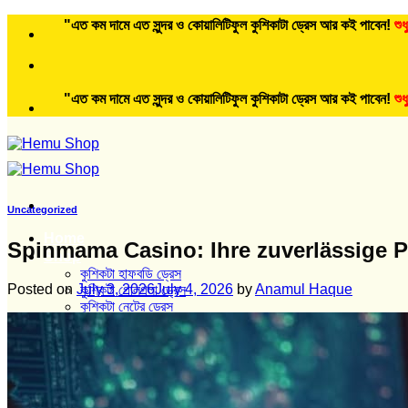
"এত কম দামে এত সুন্দর ও কোয়ালিটিফুল কুশিকাটা ড্রেস আর কই পাবেন!
শুধুমাত্র প্
"এত কম দামে এত সুন্দর ও কোয়ালিটিফুল কুশিকাটা ড্রেস আর কই পাবেন!
শুধুমাত্র প্
Uncategorized
Home
Spinmama Casino: Ihre zuverlässige Pl
Shop
কুশিকটা হাফবডি ড্রেস
Posted on
July 3, 2026
July 4, 2026
by
Anamul Haque
কুশিকটা গোলগলা ড্রেস
কুশিকটা নেটের ড্রেস
প্রিমিয়াম কুশিকাটা ড্রেস
About
Contact