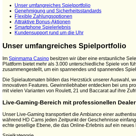
Unser umfangreiches Spielportfolio
Genehmigung und Sicherheitsstandards
Flexible Zahlungsoptionen
Attraktive Bonus-Aktionen
Smartphone Spielerlebnis
Kundensupport rund um die Uhr
Unser umfangreiches Spielportfolio
Im
Spinmama Casino
besitzen wir über eine erstaunliche Sele
Plattform bietet mehr als 3.000 unterschiedliche Spiele von f
zusammengestellt, um ein spannendes und spannendes Spiel
Die Spielautomaten bilden das Herzstück unserer Auswahl, wob
innovativen Features. Gewinnliebhaber entdecken bei uns p
mit vielen Varianten von Roulett, 21 und Baccarat auf ihre Zufr
Live-Gaming-Bereich mit professionellen Deale
Unser Live-Gaming transportiert die Ambiance einer authentisc
während HD Cams jeden Zeitpunkt der Geschehnisse einfangen
echte gesellige Ebene, die das Online-Erlebnis auf ein neues 
Spielkategorie