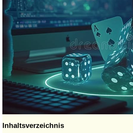
Cart /
৳
0
0
No products in the cart.
0
Cart
No products in the cart.
Inhaltsverzeichnis