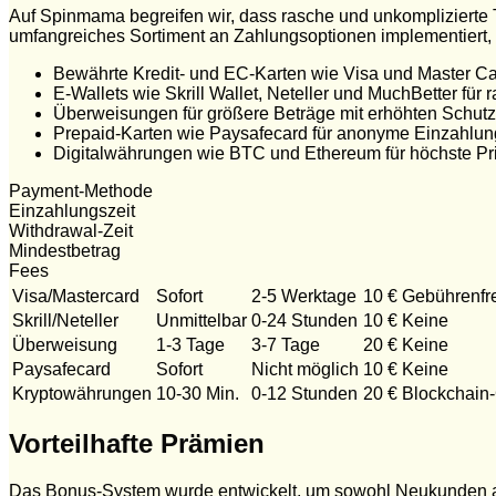
Auf Spinmama begreifen wir, dass rasche und unkomplizierte T
umfangreiches Sortiment an Zahlungsoptionen implementiert, 
Bewährte Kredit- und EC-Karten wie Visa und Master Card
E-Wallets wie Skrill Wallet, Neteller und MuchBetter fü
Überweisungen für größere Beträge mit erhöhten Sch
Prepaid-Karten wie Paysafecard für anonyme Einzahlu
Digitalwährungen wie BTC und Ethereum für höchste Pr
Payment-Methode
Einzahlungszeit
Withdrawal-Zeit
Mindestbetrag
Fees
Visa/Mastercard
Sofort
2-5 Werktage
10 €
Gebührenfr
Skrill/Neteller
Unmittelbar
0-24 Stunden
10 €
Keine
Überweisung
1-3 Tage
3-7 Tage
20 €
Keine
Paysafecard
Sofort
Nicht möglich
10 €
Keine
Kryptowährungen
10-30 Min.
0-12 Stunden
20 €
Blockchain
Vorteilhafte Prämien
Das Bonus-System wurde entwickelt, um sowohl Neukunden al