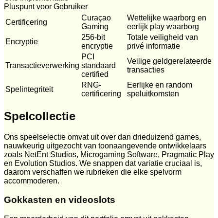
Pluspunt voor Gebruiker
Curaçao
Wettelijke waarborg en
Certificering
Gaming
eerlijk play waarborg
256-bit
Totale veiligheid van
Encryptie
encryptie
privé informatie
PCI
Veilige geldgerelateerde
Transactieverwerking
standaard
transacties
certified
RNG-
Eerlijke en random
Spelintegriteit
certificering
speluitkomsten
Spelcollectie
Ons speelselectie omvat uit over dan drieduizend games,
nauwkeurig uitgezocht van toonaangevende ontwikkelaars
zoals NetEnt Studios, Microgaming Software, Pragmatic Play
en Evolution Studios. We snappen dat variatie cruciaal is,
daarom verschaffen we rubrieken die elke spelvorm
accommoderen.
Gokkasten en videoslots