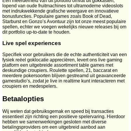
Een meerderheid van dit portfolio omvat uit gokkasten,
lopend van oude fruitmachines tot ultramoderne videoslots
met indrukwekkende grafische weergave en innovatieve
bonusfuncties. Populaire games zoals Book of Dead,
Starburst en Gonzo’s Avontuur zijn tot onze meest populaire
spellen, echter we voegen wekelijks nieuwe releases bij om
dit portfolio up-to-date te houden.
Live spel experiences
Specifiek voor gebruikers die de echte authenticiteit van een
fysiek reëel goklocatie appreciëren, levert ons live gaming
platform een uitgebreide assortiment table games met
deskundige croupiers. Roulette spellen, 21, baccarat en
meerdere pokersoorten blijven gestreamd uit geavanceerde
gamestudio’s, zodat je live in realtime kunt interacteren met
croupiers en medespelers.
Betaalopties
Wij weten dat gebruiksgemak en speed bij transacties
essentieel zijn richting een positieve spelervaring. Hierdoor
hebben we samenwerkingen gesloten met diverse
betalingsproviders om een uitgebreid aanbod aan