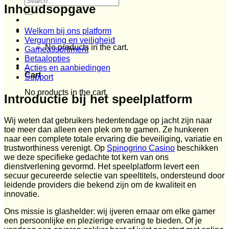
Inhoudsopgave
for:
Cart /
৳
0
0
Welkom bij ons platform
Vergunning en veiligheid
No products in the cart.
Gameassortiment
Betaalopties
0
Acties en aanbiedingen
Cart
Support
No products in the cart.
Introductie bij het speelplatform
Wij weten dat gebruikers hedentendage op jacht zijn naar
toe meer dan alleen een plek om te gamen. Ze hunkeren
naar een complete totale ervaring die beveiliging, variatie en
trustworthiness verenigt. Op
Spinogrino Casino
beschikken
we deze specifieke gedachte tot kern van ons
dienstverlening gevormd. Het speelplatform levert een
secuur gecureerde selectie van speeltitels, ondersteund door
leidende providers die bekend zijn om de kwaliteit en
innovatie.
Ons missie is glashelder: wij ijveren ernaar om elke gamer
een persoonlijke en plezierige ervaring te bieden. Of je