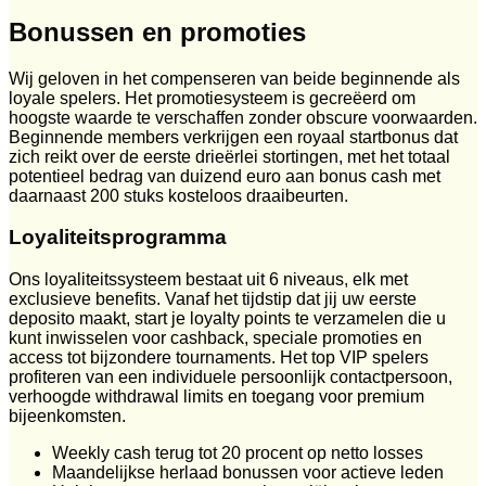
Bonussen en promoties
Wij geloven in het compenseren van beide beginnende als
loyale spelers. Het promotiesysteem is gecreëerd om
hoogste waarde te verschaffen zonder obscure voorwaarden.
Beginnende members verkrijgen een royaal startbonus dat
zich reikt over de eerste drieërlei stortingen, met het totaal
potentieel bedrag van duizend euro aan bonus cash met
daarnaast 200 stuks kosteloos draaibeurten.
Loyaliteitsprogramma
Ons loyaliteitssysteem bestaat uit 6 niveaus, elk met
exclusieve benefits. Vanaf het tijdstip dat jij uw eerste
deposito maakt, start je loyalty points te verzamelen die u
kunt inwisselen voor cashback, speciale promoties en
access tot bijzondere tournaments. Het top VIP spelers
profiteren van een individuele persoonlijk contactpersoon,
verhoogde withdrawal limits en toegang voor premium
bijeenkomsten.
Weekly cash terug tot 20 procent op netto losses
Maandelijkse herlaad bonussen voor actieve leden