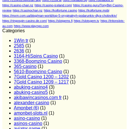
Gambling
Γνωρίζετε
neue
Experience
Evoluti
https://casino-chan.nz
https://casino-iceland.com/
https://casino.guru/TonyBet-Casino-
des
review
https://casinochan.nz
https://koifortune.casino
https://koifortune.mobi
Internet
https://mxm.com.ua/blog/man-world/top-5-oryginalnyh-podarunkiv-dlya-cholovikiv/
Gamin
https://ringospin-casino.de.com/
https://slotgems.fi
https://slotsgem.tv
https://tritonslots-
mit
au.com
https://www.playngo.com
Categories
innovat
Bezahl
1Win tr
(1)
2585
(1)
2636
(1)
3164-HiSpins Casino
(1)
3368-Boomzino Casino
(1)
365-casino
(1)
5610-Boomzino Casino
(1)
7Gold Casino 1200 – 1202
(1)
7Gold Casino 1209 – 1217
(1)
abuking-casino4
(3)
abuking-casino5
(1)
akibawincasinos.com fr
(1)
alexander-casino
(1)
Amonbet (6)
(1)
amonbet-slots.nl
(1)
asino-casino
(1)
asinos-casino
(1)
aviator game
(1)