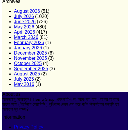
Archives
August 2026
(51)
July 2026
(1020)
June 2026
(736)
May 2026
(480)
April 2026
(417)
March 2026
(81)
February 2026
(1)
January 2026
(1)
December 2025
(6)
November 2025
(3)
October 2025
(4)
September 2025
(3)
August 2025
(2)
July 2025
(2)
May 2016
(1)
About us
আসসালামু আলাইকুম। Hemu Shop ওয়েবসাইটএ আপনাকে স্বাগতম। আমরা আপনার
বাচ্চার জন্য (প্রিমিয়াম কোয়ালিটি ) কুশিকাটা ড্রেস সেল করে থাকি 🌹কাস্টমার সন্তুষ্টি হল
আমাদের মূল লক্ষ্য🌹
Information
Privacy Policy