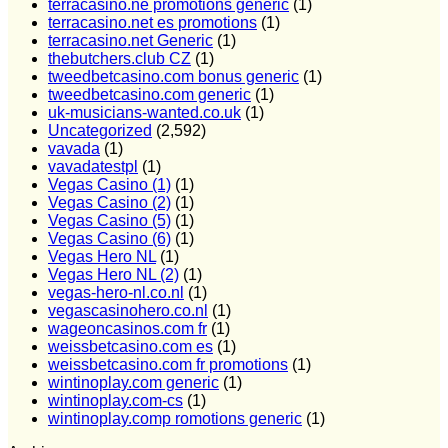
terracasino.ne promotions generic
(1)
terracasino.net es promotions
(1)
terracasino.net Generic
(1)
thebutchers.club CZ
(1)
tweedbetcasino.com bonus generic
(1)
tweedbetcasino.com generic
(1)
uk-musicians-wanted.co.uk
(1)
Uncategorized
(2,592)
vavada
(1)
vavadatestpl
(1)
Vegas Casino (1)
(1)
Vegas Casino (2)
(1)
Vegas Casino (5)
(1)
Vegas Casino (6)
(1)
Vegas Hero NL
(1)
Vegas Hero NL (2)
(1)
vegas-hero-nl.co.nl
(1)
vegascasinohero.co.nl
(1)
wageoncasinos.com fr
(1)
weissbetcasino.com es
(1)
weissbetcasino.com fr promotions
(1)
wintinoplay.com generic
(1)
wintinoplay.com-cs
(1)
wintinoplay.comp romotions generic
(1)