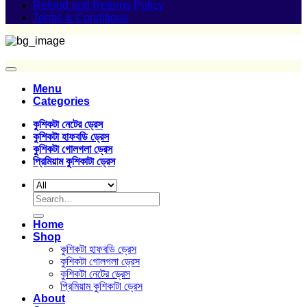
Refund and Returns Policy
Terms & Conditions
Copyright 2026 ©
HEMU SHOP
Menu
Categories
কুশিকটা নেটের ড্রেস
কুশিকটা হাফবডি ড্রেস
কুশিকটা গোলগলা ড্রেস
প্রিমিয়াম কুশিকাটা ড্রেস
Search
for:
Home
Shop
কুশিকটা হাফবডি ড্রেস
কুশিকটা গোলগলা ড্রেস
কুশিকটা নেটের ড্রেস
প্রিমিয়াম কুশিকাটা ড্রেস
About