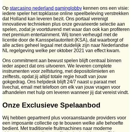
Op
starcasino nederland gaminglobby
kennen ons een visie:
iedere speler het topklasse online speelbeleving verstrekken
dat Holland kan leveren bezit. Ons portaal verenigt
innovatieve technieken plus onze gevarieerde selectie aan
spelen, zodat je voortdurend met waar dan ook kan profiteren
met premium entertainment. Wij tonen verheugd met de
licentie door de Kansspelautoriteit (KSA), dat waarborgt of
alle acties geheel legaal met duidelijk zijn naar Nederlandse
NL regelgeving welke per oktober 2021 van effect kwam.
Ons commitment aan bewust spelen blijft centraal binnen
ieder aspect dat ons uitvoeren. We leveren complete
instrumenten voor zelfsturing, met depositolimieten en
zelftests, opdat jij altijd totale regie houdt van jouw
gokgedrag. Ons helpdesk blijft 24/7 naast u paraat met
livechat, email met telefoon om elk van jouw vragen voor
afhandelen met hulp om leveren wanneer jij dat vereist vindt.
Onze Exclusieve Spelaanbod
Wij hebben gepartnerd plus vooraanstaande providers voor
een imposante collectie op te bouwen welke alle behoefte
bedient. Met traditionele fruitmachines naar moderne