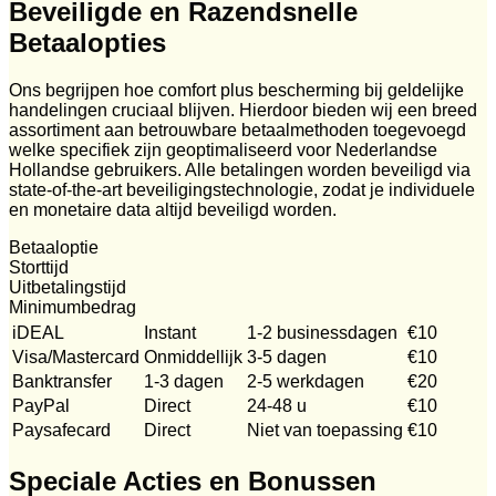
Beveiligde en Razendsnelle
Betaalopties
Ons begrijpen hoe comfort plus bescherming bij geldelijke
handelingen cruciaal blijven. Hierdoor bieden wij een breed
assortiment aan betrouwbare betaalmethoden toegevoegd
welke specifiek zijn geoptimaliseerd voor Nederlandse
Hollandse gebruikers. Alle betalingen worden beveiligd via
state-of-the-art beveiligingstechnologie, zodat je individuele
en monetaire data altijd beveiligd worden.
Betaaloptie
Storttijd
Uitbetalingstijd
Minimumbedrag
iDEAL
Instant
1-2 businessdagen
€10
Visa/Mastercard
Onmiddellijk
3-5 dagen
€10
Banktransfer
1-3 dagen
2-5 werkdagen
€20
PayPal
Direct
24-48 u
€10
Paysafecard
Direct
Niet van toepassing
€10
Speciale Acties en Bonussen