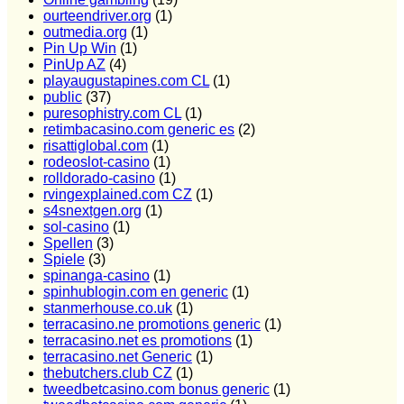
ourteendriver.org
(1)
outmedia.org
(1)
Pin Up Win
(1)
PinUp AZ
(4)
playaugustapines.com CL
(1)
public
(37)
puresophistry.com CL
(1)
retimbacasino.com generic es
(2)
risattiglobal.com
(1)
rodeoslot-casino
(1)
rolldorado-casino
(1)
rvingexplained.com CZ
(1)
s4snextgen.org
(1)
sol-casino
(1)
Spellen
(3)
Spiele
(3)
spinanga-casino
(1)
spinhublogin.com en generic
(1)
stanmerhouse.co.uk
(1)
terracasino.ne promotions generic
(1)
terracasino.net es promotions
(1)
terracasino.net Generic
(1)
thebutchers.club CZ
(1)
tweedbetcasino.com bonus generic
(1)