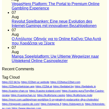
Ο
VegasHero Platform: The Portal to Premium Online
Πλήρης
No
Gambling Experience
Οδηγός
Comments
07
on
για
Aug
VegasHero
τις
Revolut Spielbanken: Eine neue Evolution des
Platform:
Πλατφόρμες
No
Internet-Gamings mit innovativen Bezahloptionen
The
Στοιχηματισμού:
Comme
07
Portal
Όλα
on
Aug
to
όσα
Revolu
Ο Απόλυτος Οδηγός για το Online Καζίνο: Όλα Αυτά
Premium
Χρειάζεται
Spielb
No
που Χρειάζεται να Ξέρετε
Online
να
Eine
Comments
07
Gambling
on
Γνωρίζετε
neue
Aug
Experience
Ο
Evoluti
Manga Speelplatform: Uw Ultieme Wegwijzer naar
Απόλυτος
des
No
Uitstekend Online Casinoplezier
Οδηγός
Internet
Comments
Recent Comments
για
on
Gamin
το
Manga
mit
Tag Cloud
Online
Speelplatform:
innovat
Καζίνο:
Uw
Bezahl
https://22-bit.hu
https://22bet-uz.website
https://22betuz22bet.com
Όλα
Ultieme
https://22betuzbekistan.app
https://22bit.at
https://betlabel.bg
https://betlabels.in
Αυτά
Wegwijzer
https://casino-chan.nz
https://casino-iceland.com/
https://casino.guru/TonyBet-Casino-
που
naar
review
https://casinochan.nz
https://koifortune.casino
https://koifortune.mobi
Χρειάζεται
Uitstekend
https://mxm.com.ua/blog/man-world/top-5-oryginalnyh-podarunkiv-dlya-cholovikiv/
να
Online
https://ringospin-casino.de.com/
https://slotgems.fi
https://slotsgem.tv
https://tritonslots-
Ξέρετε
Casinoplezier
au.com
https://www.playngo.com