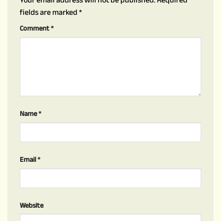
Your email address will not be published.
Required
fields are marked
*
Comment
*
Name
*
Email
*
Website