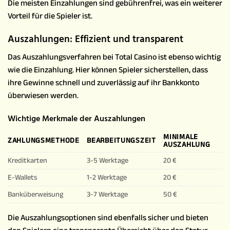
Die meisten Einzahlungen sind gebührenfrei, was ein weiterer
Vorteil für die Spieler ist.
Auszahlungen: Effizient und transparent
Das Auszahlungsverfahren bei Total Casino ist ebenso wichtig
wie die Einzahlung. Hier können Spieler sicherstellen, dass
ihre Gewinne schnell und zuverlässig auf ihr Bankkonto
überwiesen werden.
Wichtige Merkmale der Auszahlungen
MINIMALE
ZAHLUNGSMETHODE
BEARBEITUNGSZEIT
AUSZAHLUNG
Kreditkarten
3-5 Werktage
20 €
E-Wallets
1-2 Werktage
20 €
Banküberweisung
3-7 Werktage
50 €
Die Auszahlungsoptionen sind ebenfalls sicher und bieten