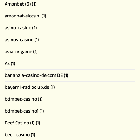
Amonbet (6)
(1)
amonbet-slots.nl
(1)
asino-casino
(1)
asinos-casino
(1)
aviator game
(1)
Az
(1)
bananzia-casino-de.com DE
(1)
bayern1-radioclub.de
(1)
bdmbet-casino
(1)
bdmbet-casino1
(1)
Beef Casino (1)
(1)
beef-casino
(1)