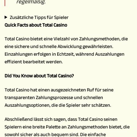
regelmäßig.
Zusätzliche Tipps für Spieler
Quick Facts about Total Casino
Total Casino bietet eine Vielzahl von Zahlungsmethoden, die
eine sichere und schnelle Abwicklung gewährleisten.
Einzahlungen erfolgen in Echtzeit, während Auszahlungen
effizient bearbeitet werden.
Did You Know about Total Casino?
Total Casino hat einen ausgezeichneten Ruf für seine
transparenten Zahlungsprozesse und schnellen
Auszahlungsoptionen, die die Spieler sehr schätzen.
Abschließend lässt sich sagen, dass Total Casino seinen
Spielern eine breite Palette an Zahlungsmethoden bietet, die
sowohl sicher als auch bequem sind. Die einfache