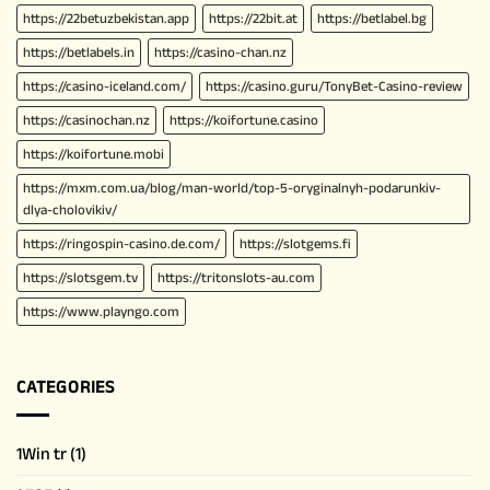
https://22betuzbekistan.app
https://22bit.at
https://betlabel.bg
https://betlabels.in
https://casino-chan.nz
https://casino-iceland.com/
https://casino.guru/TonyBet-Casino-review
https://casinochan.nz
https://koifortune.casino
https://koifortune.mobi
https://mxm.com.ua/blog/man-world/top-5-oryginalnyh-podarunkiv-
dlya-cholovikiv/
https://ringospin-casino.de.com/
https://slotgems.fi
https://slotsgem.tv
https://tritonslots-au.com
https://www.playngo.com
CATEGORIES
1Win tr
(1)