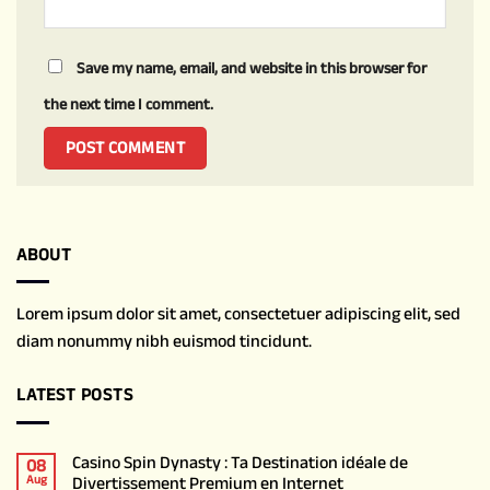
Save my name, email, and website in this browser for
the next time I comment.
ABOUT
Lorem ipsum dolor sit amet, consectetuer adipiscing elit, sed
diam nonummy nibh euismod tincidunt.
LATEST POSTS
Casino Spin Dynasty : Ta Destination idéale de
08
Divertissement Premium en Internet
Aug