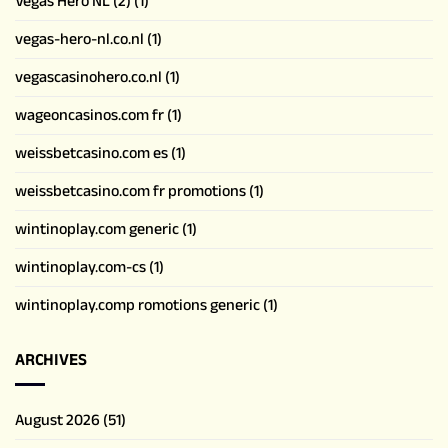
Vegas Hero NL (2)
(1)
vegas-hero-nl.co.nl
(1)
vegascasinohero.co.nl
(1)
wageoncasinos.com fr
(1)
weissbetcasino.com es
(1)
weissbetcasino.com fr promotions
(1)
wintinoplay.com generic
(1)
wintinoplay.com-cs
(1)
wintinoplay.comp romotions generic
(1)
ARCHIVES
August 2026
(51)