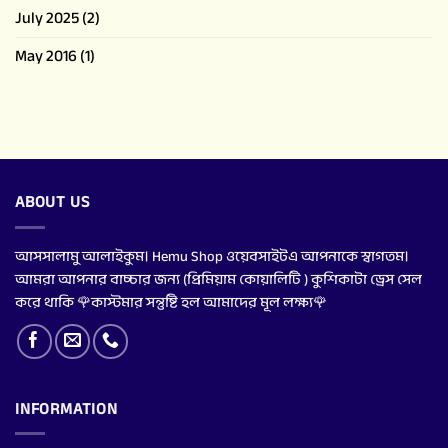
July 2025
(2)
May 2016
(1)
ABOUT US
আসসালামু আলাইকুম। Hemu Shop ওয়েবসাইটএ আপনাকে স্বাগতম।
আমরা আপনার বাচ্চার জন্য (প্রিমিয়াম কোয়ালিটি ) কুশিকাটা ড্রেস সেল
করে থাকি 🌹কাস্টমার সন্তুষ্টি হল আমাদের মূল লক্ষ্য🌹
INFORMATION