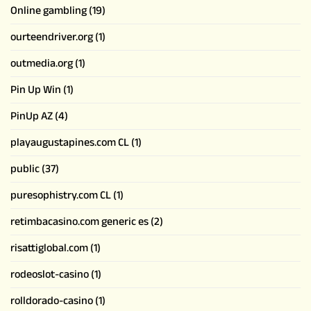
Online gambling
(19)
ourteendriver.org
(1)
outmedia.org
(1)
Pin Up Win
(1)
PinUp AZ
(4)
playaugustapines.com CL
(1)
public
(37)
puresophistry.com CL
(1)
retimbacasino.com generic es
(2)
risattiglobal.com
(1)
rodeoslot-casino
(1)
rolldorado-casino
(1)