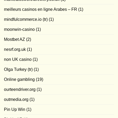
meilleurs casinos en ligne Arabes – FR
(1)
mindfulcommerce.io (tr)
(1)
moonwin-casino
(1)
Mostbet AZ
(2)
nesrf.org.uk
(1)
non UK casino
(1)
Olga Turkey (tr)
(1)
Online gambling
(19)
ourteendriver.org
(1)
outmedia.org
(1)
Pin Up Win
(1)