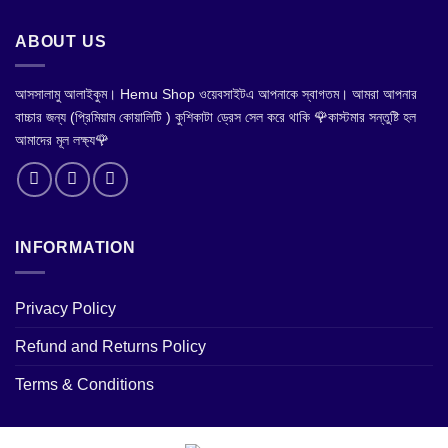
ABOUT US
আসসালামু আলাইকুম। Hemu Shop ওয়েবসাইটএ আপনাকে স্বাগতম। আমরা আপনার
বাচ্চার জন্য (প্রিমিয়াম কোয়ালিটি ) কুশিকাটা ড্রেস সেল করে থাকি 🌹কাস্টমার সন্তুষ্টি হল
আমাদের মূল লক্ষ্য🌹
INFORMATION
Privacy Policy
Refund and Returns Policy
Terms & Conditions