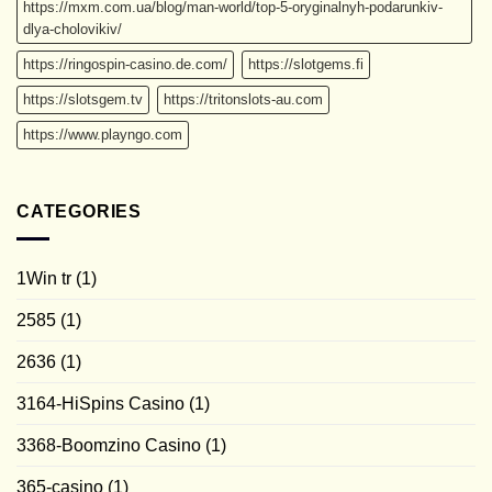
https://mxm.com.ua/blog/man-world/top-5-oryginalnyh-podarunkiv-
dlya-cholovikiv/
https://ringospin-casino.de.com/
https://slotgems.fi
https://slotsgem.tv
https://tritonslots-au.com
https://www.playngo.com
CATEGORIES
1Win tr
(1)
2585
(1)
2636
(1)
3164-HiSpins Casino
(1)
3368-Boomzino Casino
(1)
365-casino
(1)