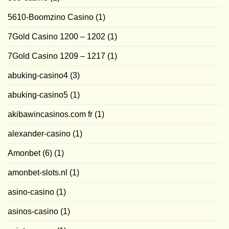
5610-Boomzino Casino
(1)
7Gold Casino 1200 – 1202
(1)
7Gold Casino 1209 – 1217
(1)
abuking-casino4
(3)
abuking-casino5
(1)
akibawincasinos.com fr
(1)
alexander-casino
(1)
Amonbet (6)
(1)
amonbet-slots.nl
(1)
asino-casino
(1)
asinos-casino
(1)