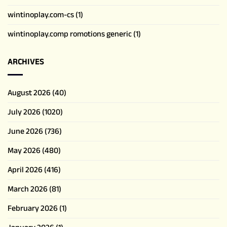
wintinoplay.com-cs
(1)
wintinoplay.comp romotions generic
(1)
ARCHIVES
August 2026
(40)
July 2026
(1020)
June 2026
(736)
May 2026
(480)
April 2026
(416)
March 2026
(81)
February 2026
(1)