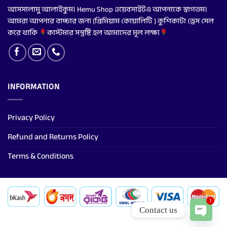
আসসালামু আলাইকুম। Hemu Shop ওয়েবসাইটএ আপনাকে স্বাগতম।
আমরা আপনার বাচ্চার জন্য (প্রিমিয়াম কোয়ালিটি ) কুশিকাটা ড্রেস সেল
করে থাকি
কাস্টমার সন্তুষ্টি হল আমাদের মূল লক্ষ্য
INFORMATION
Privacy Policy
Refund and Returns Policy
Terms & Conditions
1
Contact us
Copyright 2026 ©
HEMU SHOP