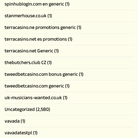
spinhublogin.com en generic
(1)
stanmerhouse.co.uk
(1)
terracasino.ne promotions generic
(1)
terracasino.net es promotions
(1)
terracasino.net Generic
(1)
thebutchers.club CZ
(1)
tweedbetcasino.com bonus generic
(1)
tweedbetcasino.com generic
(1)
uk-musicians-wanted.co.uk
(1)
Uncategorized
(2,580)
vavada
(1)
vavadatestpl
(1)