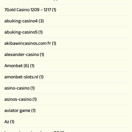
7Gold Casino 1209 – 1217
(1)
abuking-casino4
(3)
abuking-casino5
(1)
akibawincasinos.com fr
(1)
alexander-casino
(1)
Amonbet (6)
(1)
amonbet-slots.nl
(1)
asino-casino
(1)
asinos-casino
(1)
aviator game
(1)
Az
(1)