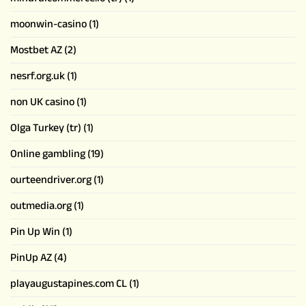
moonwin-casino
(1)
Mostbet AZ
(2)
nesrf.org.uk
(1)
non UK casino
(1)
Olga Turkey (tr)
(1)
Online gambling
(19)
ourteendriver.org
(1)
outmedia.org
(1)
Pin Up Win
(1)
PinUp AZ
(4)
playaugustapines.com CL
(1)