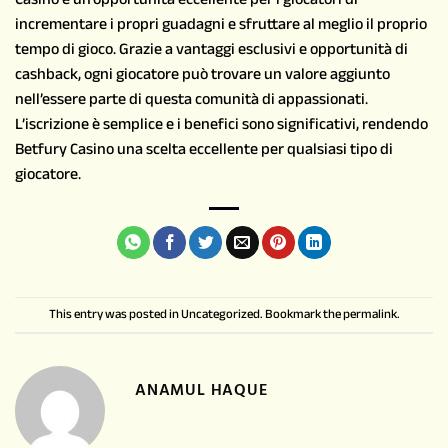
incrementare i propri guadagni e sfruttare al meglio il proprio
tempo di gioco. Grazie a vantaggi esclusivi e opportunità di
cashback, ogni giocatore può trovare un valore aggiunto
nell’essere parte di questa comunità di appassionati.
L’iscrizione è semplice e i benefici sono significativi, rendendo
Betfury Casino una scelta eccellente per qualsiasi tipo di
giocatore.
This entry was posted in
Uncategorized
. Bookmark the
permalink
.
ANAMUL HAQUE