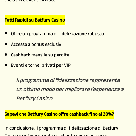
Fatti Rapidi su Betfury Casino
Offre un programma di fidelizzazione robusto
Accesso a bonus esclusivi
Cashback mensile su perdite
Eventi e tornei privati per VIP
Il programma di fidelizzazione rappresenta
un ottimo modo per migliorare l’esperienza a
Betfury Casino.
Sapevi che Betfury Casino offre cashback fino al 20%?
In conclusione, il programma di fidelizzazione di Betfury
Casino è un’opportunità eccellente per i giocatori di