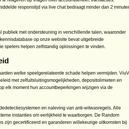
iddelde responstijd via live chat bedraagt minder dan 2 minute
l publiek met ondersteuning in verschillende talen, waaronder
 kennisdatabase op onze website bevat uitgebreide
e spelers helpen zelfstandig oplossingen te vinden.
eid
waarden welke speelgerelateerde schade helpen vermijden. ViuV
eid met zelfuitsluitingsmogelijkheden, depositolimieten en
op elk moment hun accountbeperkingen wijzigen via de
dedetectiesystemen en naleving van anti-witwasregels. Alle
terne instanties om eerlijkheid te waarborgen. De Random
zijn gecertificeerd en garanderen willekeurige uitkomsten bij