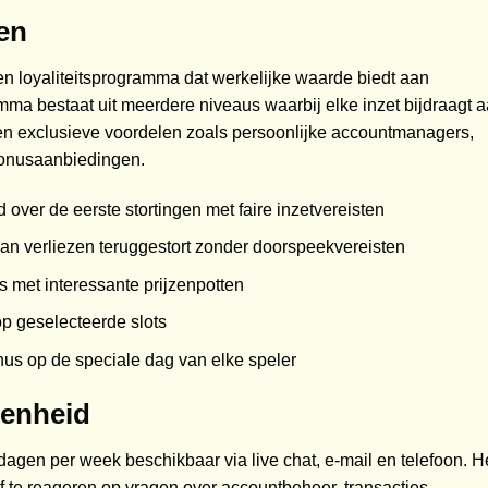
en
n loyaliteitsprogramma dat werkelijke waarde biedt aan
ma bestaat uit meerdere niveaus waarbij elke inzet bijdraagt 
en exclusieve voordelen zoals persoonlijke accountmanagers,
bonusaanbiedingen.
over de eerste stortingen met faire inzetvereisten
n verliezen teruggestort zonder doorspeekvereisten
 met interessante prijzenpotten
p geselecteerde slots
us op de speciale dag van elke speler
denheid
dagen per week beschikbaar via live chat, e-mail en telefoon. H
ef te reageren op vragen over accountbeheer, transacties,