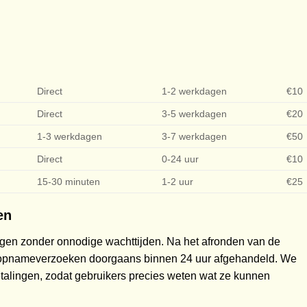
Direct
1-2 werkdagen
€10
Direct
3-5 werkdagen
€20
1-3 werkdagen
3-7 werkdagen
€50
Direct
0-24 uur
€10
15-30 minuten
1-2 uur
€25
en
lingen zonder onnodige wachttijden. Na het afronden van de
n opnameverzoeken doorgaans binnen 24 uur afgehandeld. We
talingen, zodat gebruikers precies weten wat ze kunnen