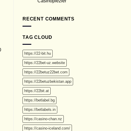
Casinoplezier
RECENT COMMENTS
TAG CLOUD
0
https://22-bit.hu
https://22bet-uz.website
https://22betuz22bet.com
https://22betuzbekistan.app
https://22bit.at
https://betlabel.bg
https://betlabels.in
https://casino-chan.nz
https://casino-iceland.com/