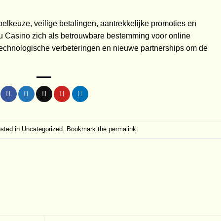
elkeuze, veilige betalingen, aantrekkelijke promoties en
iu Casino zich als betrouwbare bestemming voor online
 technologische verbeteringen en nieuwe partnerships om de
osted in
Uncategorized
. Bookmark the
permalink
.