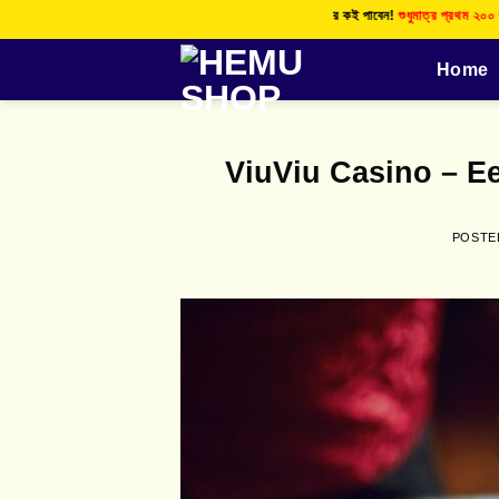
এত কম দামে এত সুন্দর ও কোয়ালিটিফুল কুশিকাটা ড্রেস আর কই পাবেন!
শুধুমাত্র প্রথম ২০০ জন ক্রেতার 
Home
ViuViu Casino – Ee
POSTE