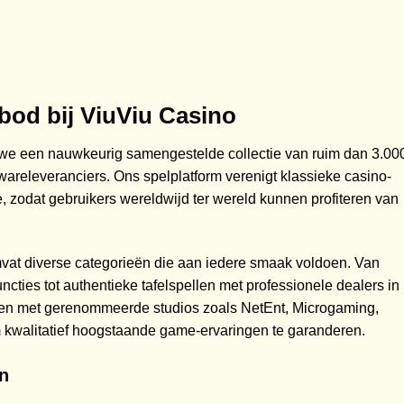
bod bij ViuViu Casino
we een nauwkeurig samengestelde collectie van ruim dan 3.00
areleveranciers. Ons spelplatform verenigt klassieke casino-
 zodat gebruikers wereldwijd ter wereld kunnen profiteren van
vat diverse categorieën die aan iedere smaak voldoen. Van
cties tot authentieke tafelspellen met professionele dealers in
men met gerenommeerde studios zoals NetEnt, Microgaming,
kwalitatief hoogstaande game-ervaringen te garanderen.
n