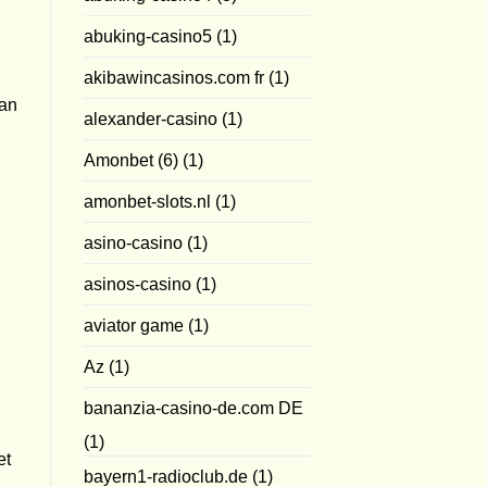
abuking-casino5
(1)
akibawincasinos.com fr
(1)
aan
alexander-casino
(1)
Amonbet (6)
(1)
amonbet-slots.nl
(1)
asino-casino
(1)
asinos-casino
(1)
aviator game
(1)
Az
(1)
bananzia-casino-de.com DE
(1)
et
bayern1-radioclub.de
(1)