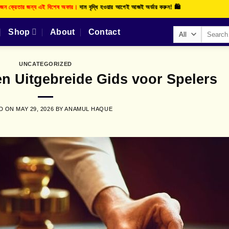
জন্য এই বিশেষ অফার।
দাম বৃদ্ধি হওয়ার আগেই আজই অর্ডার করুন! 🛍️
Shop
About
Contact
UNCATEGORIZED
n Uitgebreide Gids voor Spelers
D ON
MAY 29, 2026
BY
ANAMUL HAQUE