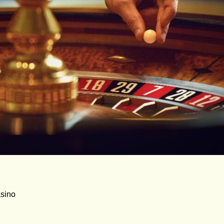
asino