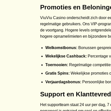
Promoties en Beloning
ViuViu Casino onderscheidt zich door ee
regelmatige gebruikers. Ons VIP-program
de voortgang. Hogere levels ontgrendel
hogere opnamelimieten en bijzondere 
Welkomstbonus:
Bonussen gespreid 
Wekelijkse Cashback:
Percentage va
Toernooien:
Regelmatige competities
Gratis Spins:
Wekelijkse promoties o
Verjaardagsbonus:
Persoonlijke bon
Support en Klanttevre
Het supportteam staat 24 uur per dag, 7 
personeel is getraind om snel en effecti