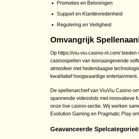
Promoties en Beloningen
Support en Klanttevredenheid
Regulering en Veiligheid
Omvangrijk Spellenaan
Op
https://viu-viu-casino-nl.com/
bieden 
casinospellen van toonaangevende softw
atmosfeer met hedendaagse technologie,
kwalitatief hoogwaardige entertainment.
De spellenarchief van ViuViu Casino om
spannende videoslots met innovatieve fun
onze live casino-sectie. Wij werken sa
Evolution Gaming en Pragmatic Play om 
Geavanceerde Spelcategorieë