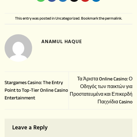
This entry was posted in
Uncategorized
. Bookmark the
permalink
.
ANAMUL HAQUE
Τα Άριστα Online Casino: Ο
Stargames Casino: The Entry
Οδηγός των παικτών για
Point to Top-Tier Online Casino
Προστατευμένα και Επικερδή
Entertainment
Παιχνίδια Casino
Leave a Reply