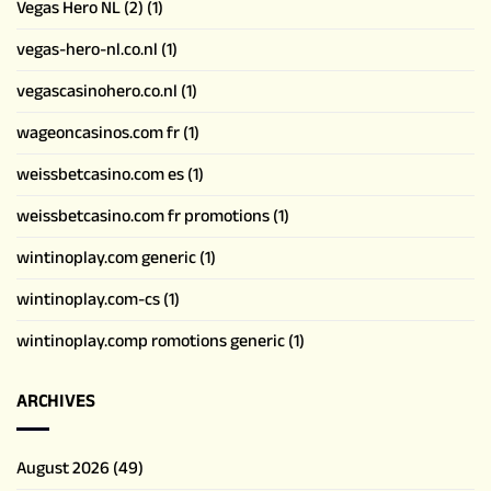
Vegas Hero NL (2)
(1)
vegas-hero-nl.co.nl
(1)
vegascasinohero.co.nl
(1)
wageoncasinos.com fr
(1)
weissbetcasino.com es
(1)
weissbetcasino.com fr promotions
(1)
wintinoplay.com generic
(1)
wintinoplay.com-cs
(1)
wintinoplay.comp romotions generic
(1)
ARCHIVES
August 2026
(49)