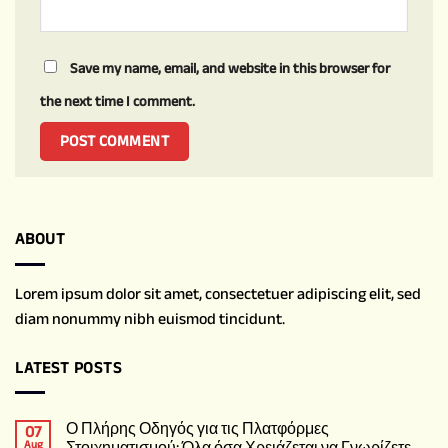
Save my name, email, and website in this browser for
the next time I comment.
ABOUT
Lorem ipsum dolor sit amet, consectetuer adipiscing elit, sed
diam nonummy nibh euismod tincidunt.
LATEST POSTS
Ο Πλήρης Οδηγός για τις Πλατφόρμες
07
Aug