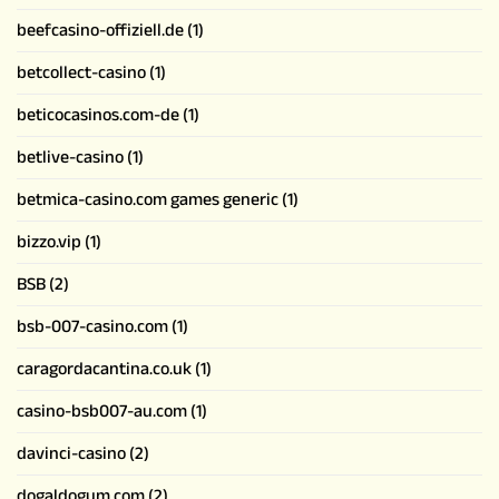
beefcasino-offiziell.de
(1)
betcollect-casino
(1)
beticocasinos.com-de
(1)
betlive-casino
(1)
betmica-casino.com games generic
(1)
bizzo.vip
(1)
BSB
(2)
bsb-007-casino.com
(1)
caragordacantina.co.uk
(1)
casino-bsb007-au.com
(1)
davinci-casino
(2)
dogaldogum.com
(2)