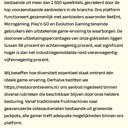
bestaande uit meer dan 2.500 speeltitels, gecreëerd door de
top vooraanstaande aanbieders in de branche. Ons platform
functioneert gezamenlijk met aanbieders waaronder NetEnt,
Microgaming, Play’n GO en Evolution Gaming teneinde
gebruikers één uitstekende game-ervaring te waarborgen. De
doorsnee uitbetalingspercentages van onze gokkasten liggen
tussen 96 procent en achtennegentig procent, wat significant
hoger is dan het industriegemiddelde rond vierennegentig-
vijfennegentig procent.
Wij beseffen hoe diversiteit essentieel staat omtrent één
ideale game-ervaring. Derhalve bezitten we
https://restaurantsevens.nl/
ons aanbod ingedeeld binnen
diverse rubrieken die beschikbaar blijven door onze heldere
besturing. Vanaf traditionele fruitmachines naar
geavanceerde videoautomaten bestaande uit groeiende
jackpots, alle gamer treft adequate mogelijkheden binnen ons
platform.