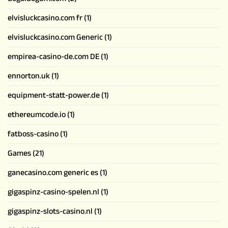
elvisluckcasino.com fr
(1)
elvisluckcasino.com Generic
(1)
empirea-casino-de.com DE
(1)
ennorton.uk
(1)
equipment-statt-power.de
(1)
ethereumcode.io
(1)
fatboss-casino
(1)
Games
(21)
ganecasino.com generic es
(1)
gigaspinz-casino-spelen.nl
(1)
gigaspinz-slots-casino.nl
(1)