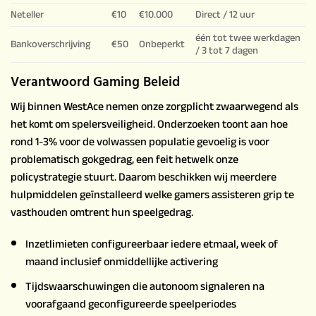
Neteller
€10
€10.000
Direct / 12 uur
één tot twee werkdagen
Bankoverschrijving
€50
Onbeperkt
/ 3 tot 7 dagen
Verantwoord Gaming Beleid
Wij binnen WestAce nemen onze zorgplicht zwaarwegend als
het komt om spelersveiligheid. Onderzoeken toont aan hoe
rond 1-3% voor de volwassen populatie gevoelig is voor
problematisch gokgedrag, een feit hetwelk onze
policystrategie stuurt. Daarom beschikken wij meerdere
hulpmiddelen geïnstalleerd welke gamers assisteren grip te
vasthouden omtrent hun speelgedrag.
Inzetlimieten configureerbaar iedere etmaal, week of
maand inclusief onmiddellijke activering
Tijdswaarschuwingen die autonoom signaleren na
voorafgaand geconfigureerde speelperiodes