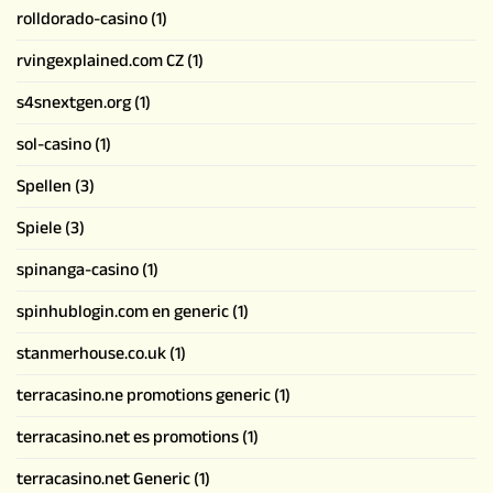
rolldorado-casino
(1)
rvingexplained.com CZ
(1)
s4snextgen.org
(1)
sol-casino
(1)
Spellen
(3)
Spiele
(3)
spinanga-casino
(1)
spinhublogin.com en generic
(1)
stanmerhouse.co.uk
(1)
terracasino.ne promotions generic
(1)
terracasino.net es promotions
(1)
terracasino.net Generic
(1)