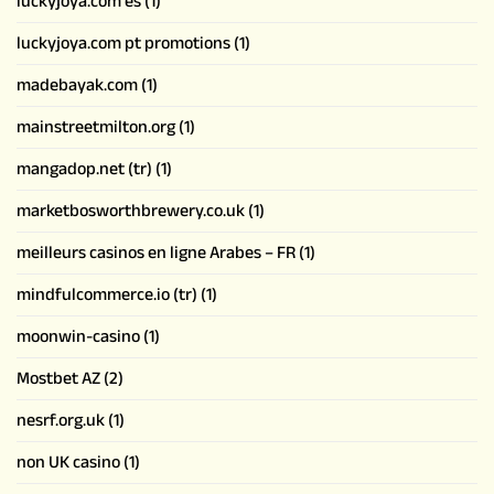
luckyjoya.com es
(1)
luckyjoya.com pt promotions
(1)
madebayak.com
(1)
mainstreetmilton.org
(1)
mangadop.net (tr)
(1)
marketbosworthbrewery.co.uk
(1)
meilleurs casinos en ligne Arabes – FR
(1)
mindfulcommerce.io (tr)
(1)
moonwin-casino
(1)
Mostbet AZ
(2)
nesrf.org.uk
(1)
non UK casino
(1)