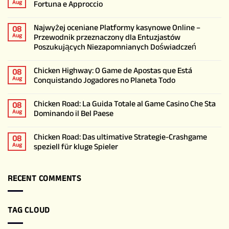
Fortuna e Approccio
Aug
Najwyżej oceniane Platformy kasynowe Online –
08
Przewodnik przeznaczony dla Entuzjastów
Aug
Poszukujących Niezapomnianych Doświadczeń
Chicken Highway: O Game de Apostas que Está
08
Conquistando Jogadores no Planeta Todo
Aug
Chicken Road: La Guida Totale al Game Casino Che Sta
08
Dominando il Bel Paese
Aug
Chicken Road: Das ultimative Strategie-Crashgame
08
speziell für kluge Spieler
Aug
RECENT COMMENTS
TAG CLOUD