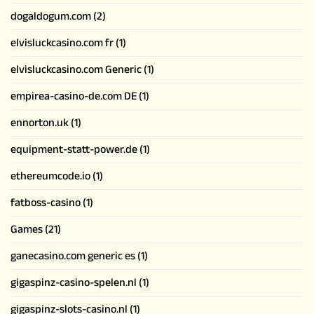
dogaldogum.com
(2)
elvisluckcasino.com fr
(1)
elvisluckcasino.com Generic
(1)
empirea-casino-de.com DE
(1)
ennorton.uk
(1)
equipment-statt-power.de
(1)
ethereumcode.io
(1)
fatboss-casino
(1)
Games
(21)
ganecasino.com generic es
(1)
gigaspinz-casino-spelen.nl
(1)
gigaspinz-slots-casino.nl
(1)