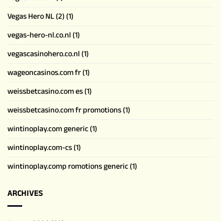
Vegas Hero NL (2)
(1)
vegas-hero-nl.co.nl
(1)
vegascasinohero.co.nl
(1)
wageoncasinos.com fr
(1)
weissbetcasino.com es
(1)
weissbetcasino.com fr promotions
(1)
wintinoplay.com generic
(1)
wintinoplay.com-cs
(1)
wintinoplay.comp romotions generic
(1)
ARCHIVES