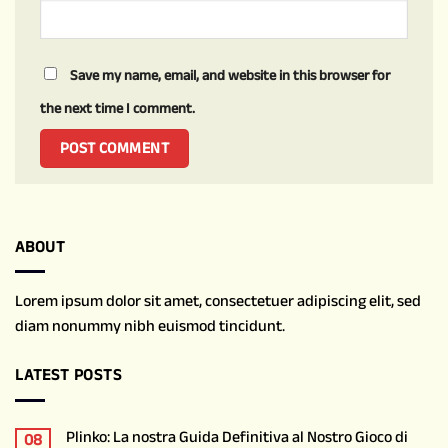
Save my name, email, and website in this browser for
the next time I comment.
ABOUT
Lorem ipsum dolor sit amet, consectetuer adipiscing elit, sed
diam nonummy nibh euismod tincidunt.
LATEST POSTS
Plinko: La nostra Guida Definitiva al Nostro Gioco di
08