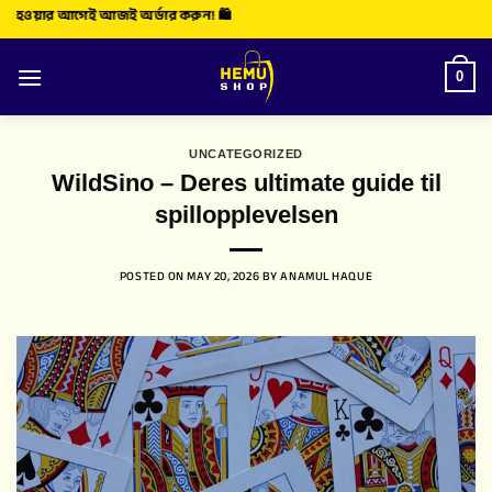
়ার আগেই আজই অর্ডার করুন! 🛍️
0
UNCATEGORIZED
WildSino – Deres ultimate guide til
spillopplevelsen
POSTED ON
MAY 20, 2026
BY
ANAMUL HAQUE