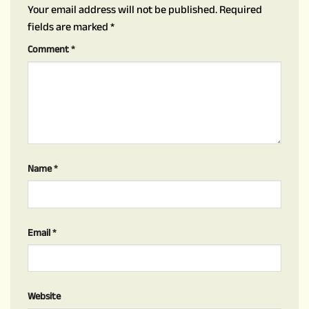
Your email address will not be published.
Required
fields are marked
*
Comment
*
Name
*
Email
*
Website