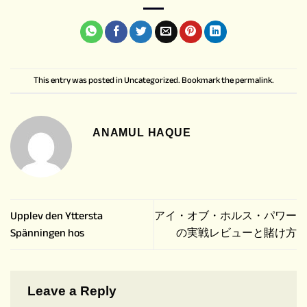
This entry was posted in
Uncategorized
. Bookmark the
permalink
.
ANAMUL HAQUE
Upplev den Yttersta
アイ・オブ・ホルス・パワー
Spänningen hos
の実戦レビューと賭け方
Leave a Reply