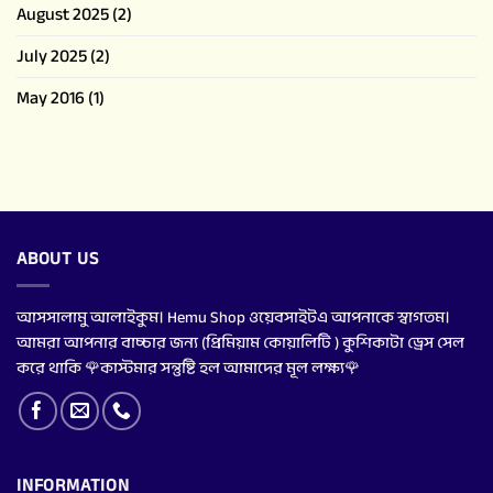
August 2025
(2)
July 2025
(2)
May 2016
(1)
ABOUT US
আসসালামু আলাইকুম। Hemu Shop ওয়েবসাইটএ আপনাকে স্বাগতম।
আমরা আপনার বাচ্চার জন্য (প্রিমিয়াম কোয়ালিটি ) কুশিকাটা ড্রেস সেল
করে থাকি 🌹কাস্টমার সন্তুষ্টি হল আমাদের মূল লক্ষ্য🌹
INFORMATION