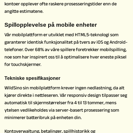
kontoer opplever ofte raskere prosesseringstider enn de
angitte estimatene.
Spillopplevelse på mobile enheter
Vår mobilplattform er utviklet med HTML5-teknologi som
garanterer identisk funksjonalitet på tvers av iOS og Android-
telefoner. Over 68% av våre spillere foretrekker mobilspilling,
noe som har inspirert oss til å optimalisere hver eneste piksel
for touchskjermer.
Tekniske spesifikasjoner
WildSino sin mobilplattform krever ingen nedlastning, da alt
kjører direkte i nettleseren. Vår responsiv design tilpasser seg
automatisk til skjermstørrelser fra 4 til 13 tommer, mens
ytelsen vedlikeholdes via server-basert prosessering som
minimerer batteribruk på enheten din.
Kontoverwaltung, betalinger, spillhistorikk og