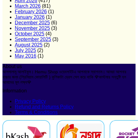
April 2026
(417)
March 2026
(81)
February 2026
(1)
January 2026
(1)
December 2025
(6)
November 2025
(3)
October 2025
(4)
September 2025
(3)
August 2025
(2)
July 2025
(2)
May 2016
(1)
About us
আসসালামু আলাইকুম। Hemu Shop ওয়েবসাইটএ আপনাকে স্বাগতম। আমরা আপনার
বাচ্চার জন্য (প্রিমিয়াম কোয়ালিটি ) কুশিকাটা ড্রেস সেল করে থাকি 🌹কাস্টমার সন্তুষ্টি হল
আমাদের মূল লক্ষ্য🌹
Information
Privacy Policy
Refund and Returns Policy
Terms & Conditions