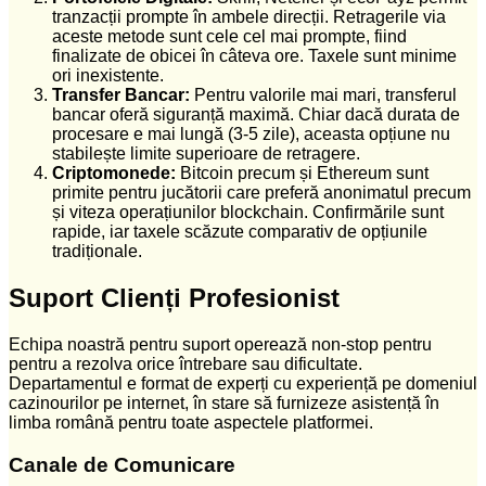
tranzacții prompte în ambele direcții. Retragerile via
aceste metode sunt cele cel mai prompte, fiind
finalizate de obicei în câteva ore. Taxele sunt minime
ori inexistente.
Transfer Bancar:
Pentru valorile mai mari, transferul
bancar oferă siguranță maximă. Chiar dacă durata de
procesare e mai lungă (3-5 zile), aceasta opțiune nu
stabilește limite superioare de retragere.
Criptomonede:
Bitcoin precum și Ethereum sunt
primite pentru jucătorii care preferă anonimatul precum
și viteza operațiunilor blockchain. Confirmările sunt
rapide, iar taxele scăzute comparativ de opțiunile
tradiționale.
Suport Clienți Profesionist
Echipa noastră pentru suport operează non-stop pentru
pentru a rezolva orice întrebare sau dificultate.
Departamentul e format de experți cu experiență pe domeniul
cazinourilor pe internet, în stare să furnizeze asistență în
limba română pentru toate aspectele platformei.
Canale de Comunicare