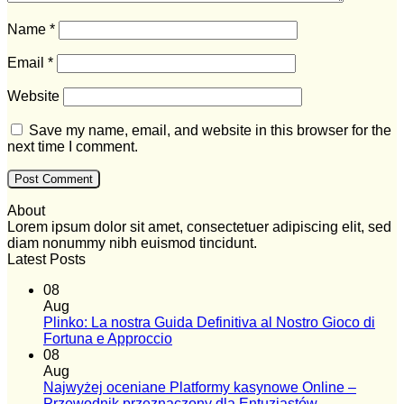
Name
*
Email
*
Website
Save my name, email, and website in this browser for the
next time I comment.
About
Lorem ipsum dolor sit amet, consectetuer adipiscing elit, sed
diam nonummy nibh euismod tincidunt.
Latest Posts
08
Aug
Plinko: La nostra Guida Definitiva al Nostro Gioco di
No
Fortuna e Approccio
Comments
08
on
Aug
Plinko:
Najwyżej oceniane Platformy kasynowe Online –
La
Przewodnik przeznaczony dla Entuzjastów