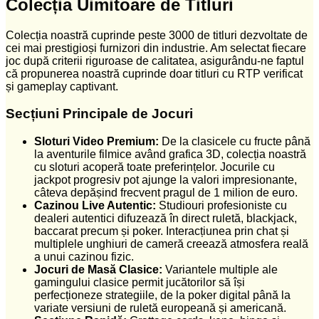
Colecția Uimitoare de Titluri
Colecția noastră cuprinde peste 3000 de titluri dezvoltate de
cei mai prestigioși furnizori din industrie. Am selectat fiecare
joc după criterii riguroase de calitatea, asigurându-ne faptul
că propunerea noastră cuprinde doar titluri cu RTP verificat
și gameplay captivant.
Secțiuni Principale de Jocuri
Sloturi Video Premium:
De la clasicele cu fructe până
la aventurile filmice având grafica 3D, colecția noastră
cu sloturi acoperă toate preferințelor. Jocurile cu
jackpot progresiv pot ajunge la valori impresionante,
câteva depășind frecvent pragul de 1 milion de euro.
Cazinou Live Autentic:
Studiouri profesioniste cu
dealeri autentici difuzează în direct ruletă, blackjack,
baccarat precum și poker. Interacțiunea prin chat și
multiplele unghiuri de cameră creează atmosfera reală
a unui cazinou fizic.
Jocuri de Masă Clasice:
Variantele multiple ale
gamingului clasice permit jucătorilor să își
perfecționeze strategiile, de la poker digital până la
variate versiuni de ruletă europeană și americană.