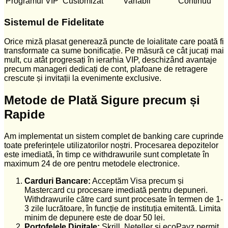
Programul VIP
Customizat
Variabil
Continuu
Sistemul de Fidelitate
Orice miză plasat generează puncte de loialitate care poată fi
transformate ca sume bonificație. Pe măsură ce cât jucați mai
mult, cu atât progresați în ierarhia VIP, deschizând avantaje
precum manageri dedicați de cont, plafoane de retragere
crescute și invitații la evenimente exclusive.
Metode de Plată Sigure precum și
Rapide
Am implementat un sistem complet de banking care cuprinde
toate preferințele utilizatorilor noștri. Procesarea depozitelor
este imediată, în timp ce withdrawurile sunt completate în
maximum 24 de ore pentru metodele electronice.
Carduri Bancare:
Acceptăm Visa precum și
Mastercard cu procesare imediată pentru depuneri.
Withdrawurile către card sunt procesate în termen de 1-
3 zile lucrătoare, în funcție de instituția emitentă. Limita
minim de depunere este de doar 50 lei.
Portofelele Digitale:
Skrill, Neteller și ecoPayz permit