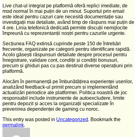
Live chat-ul integrat pe platformă oferă replici imediate, de
mod normal în mai puțin de un minut. Suportul prin email
este ideal pentru cazuri care necesită documentație sau
investigații mai detaliate, având timp de răspuns mai puțin de
4 ore. Linia telefonică dedicată permite discuții nemijlocite
împreună cu reprezentanții noștri pentru cazurile urgente.
Secțiunea FAQ extinsă cuprinde peste 150 de întrebări
frecvente, organizate pe categorii pentru identificare rapidă.
Acolo găsești răspunsuri detaliate despre procesul pentru
înregistrare, validare cont, condiții și condiții bonusuri,
precum și ghiduri pas cu pas destinat diverse operațiuni prin
platformă.
Alocăm în permanență pe îmbunătățirea experienței userilor,
analizând feedback-ul primit precum și implementând
actualizări periodice ale platformei. Politica noastră de joc
responsabil include instrumente de autoexcludere, limite
pentru depozit și acces la organizații specializate în
prevenirea dependenței de gaming cu noroc.
This entry was posted in
Uncategorized
. Bookmark the
permalink
.