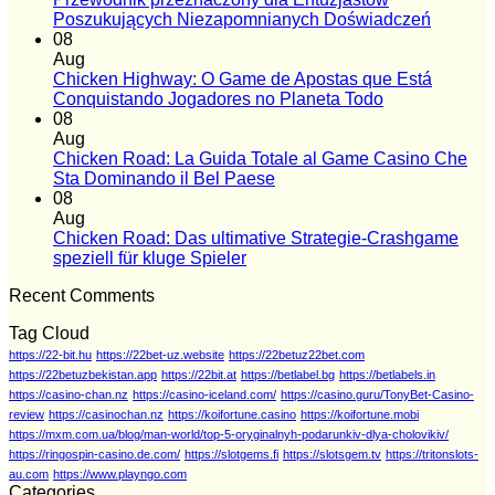
nostra
No
Poszukujących Niezapomnianych Doświadczeń
Guida
Commen
08
Definitiva
on
Aug
al
Najwyże
Chicken Highway: O Game de Apostas que Está
Nostro
ocenian
No
Conquistando Jogadores no Planeta Todo
Gioco
Platform
Comments
08
di
on
kasyno
Aug
Fortuna
Chicken
Online
Chicken Road: La Guida Totale al Game Casino Che
e
Highway:
–
No
Sta Dominando il Bel Paese
Approccio
O
Przewod
Comments
08
on
Game
przezna
Aug
Chicken
de
dla
Chicken Road: Das ultimative Strategie-Crashgame
Road:
Apostas
Entuzja
No
speziell für kluge Spieler
La
que
Poszuku
Comments
Recent Comments
on
Guida
Está
Niezap
Chicken
Totale
Conquistando
Doświa
Tag Cloud
Road:
al
Jogadores
Das
Game
no
https://22-bit.hu
https://22bet-uz.website
https://22betuz22bet.com
ultimative
Casino
Planeta
https://22betuzbekistan.app
https://22bit.at
https://betlabel.bg
https://betlabels.in
Strategie-
Che
Todo
https://casino-chan.nz
https://casino-iceland.com/
https://casino.guru/TonyBet-Casino-
Crashgame
Sta
review
https://casinochan.nz
https://koifortune.casino
https://koifortune.mobi
speziell
Dominando
https://mxm.com.ua/blog/man-world/top-5-oryginalnyh-podarunkiv-dlya-cholovikiv/
für
il
https://ringospin-casino.de.com/
https://slotgems.fi
https://slotsgem.tv
https://tritonslots-
kluge
Bel
au.com
https://www.playngo.com
Categories
Spieler
Paese