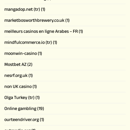
mangadop.net (tr)
(1)
marketbosworthbrewery.co.uk
(1)
meilleurs casinos en ligne Arabes – FR
(1)
mindfulcommerce.io (tr)
(1)
moonwin-casino
(1)
Mostbet AZ
(2)
nesrf.org.uk
(1)
non UK casino
(1)
Olga Turkey (tr)
(1)
Online gambling
(19)
ourteendriver.org
(1)