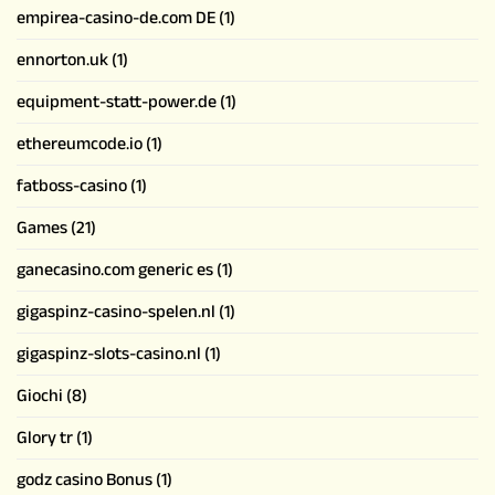
empirea-casino-de.com DE
(1)
ennorton.uk
(1)
equipment-statt-power.de
(1)
ethereumcode.io
(1)
fatboss-casino
(1)
Games
(21)
ganecasino.com generic es
(1)
gigaspinz-casino-spelen.nl
(1)
gigaspinz-slots-casino.nl
(1)
Giochi
(8)
Glory tr
(1)
godz casino Bonus
(1)