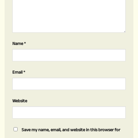
Name
*
Email
*
Website
Save my name, email, and website in this browser for