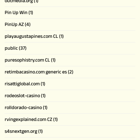
outmedia.org
(1)
Pin Up Win
(1)
PinUp AZ
(4)
playaugustapines.com CL
(1)
public
(37)
puresophistry.com CL
(1)
retimbacasino.com generic es
(2)
risattiglobal.com
(1)
rodeoslot-casino
(1)
rolldorado-casino
(1)
rvingexplained.com CZ
(1)
s4snextgen.org
(1)