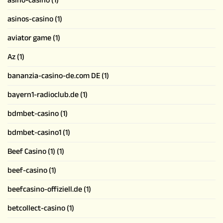
asinos-casino
(1)
aviator game
(1)
Az
(1)
bananzia-casino-de.com DE
(1)
bayern1-radioclub.de
(1)
bdmbet-casino
(1)
bdmbet-casino1
(1)
Beef Casino (1)
(1)
beef-casino
(1)
beefcasino-offiziell.de
(1)
betcollect-casino
(1)