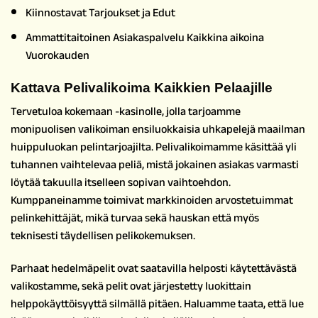
Kiinnostavat Tarjoukset ja Edut
Ammattitaitoinen Asiakaspalvelu Kaikkina aikoina
Vuorokauden
Kattava Pelivalikoima Kaikkien Pelaajille
Tervetuloa kokemaan -kasinolle, jolla tarjoamme
monipuolisen valikoiman ensiluokkaisia uhkapelejä maailman
huippuluokan pelintarjoajilta. Pelivalikoimamme käsittää yli
tuhannen vaihtelevaa peliä, mistä jokainen asiakas varmasti
löytää takuulla itselleen sopivan vaihtoehdon.
Kumppaneinamme toimivat markkinoiden arvostetuimmat
pelinkehittäjät, mikä turvaa sekä hauskan että myös
teknisesti täydellisen pelikokemuksen.
Parhaat hedelmäpelit ovat saatavilla helposti käytettävästä
valikostamme, sekä pelit ovat järjestetty luokittain
helppokäyttöisyyttä silmällä pitäen. Haluamme taata, että
lue