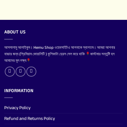
ABOUT US
আসসালামু আলাইকুম। Hemu Shop ওয়েবসাইটএ আপনাকে স্বাগতম। আমরা আপনার
বাচ্চার জন্য (প্রিমিয়াম কোয়ালিটি ) কুশিকাটা ড্রেস সেল করে থাকি
কাস্টমার সন্তুষ্টি হল
আমাদের মূল লক্ষ্য
INFORMATION
Privacy Policy
Refund and Returns Policy