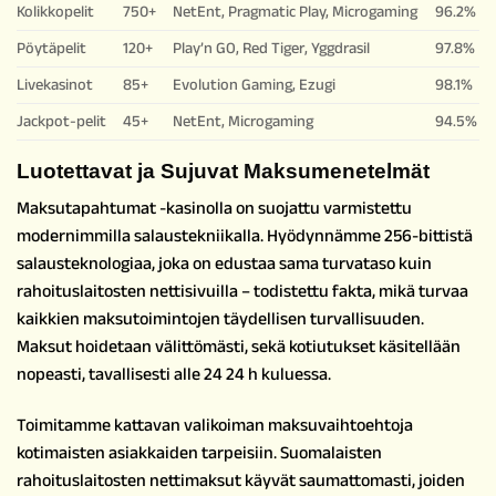
Kolikkopelit
750+
NetEnt, Pragmatic Play, Microgaming
96.2%
Pöytäpelit
120+
Play’n GO, Red Tiger, Yggdrasil
97.8%
Livekasinot
85+
Evolution Gaming, Ezugi
98.1%
Jackpot-pelit
45+
NetEnt, Microgaming
94.5%
Luotettavat ja Sujuvat Maksumenetelmät
Maksutapahtumat -kasinolla on suojattu varmistettu
modernimmilla salaustekniikalla. Hyödynnämme 256-bittistä
salausteknologiaa, joka on edustaa sama turvataso kuin
rahoituslaitosten nettisivuilla – todistettu fakta, mikä turvaa
kaikkien maksutoimintojen täydellisen turvallisuuden.
Maksut hoidetaan välittömästi, sekä kotiutukset käsitellään
nopeasti, tavallisesti alle 24 24 h kuluessa.
Toimitamme kattavan valikoiman maksuvaihtoehtoja
kotimaisten asiakkaiden tarpeisiin. Suomalaisten
rahoituslaitosten nettimaksut käyvät saumattomasti, joiden