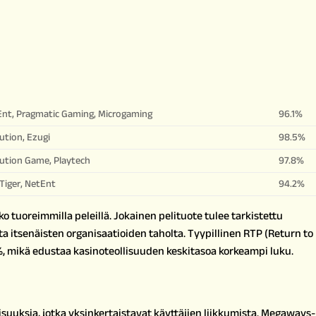
nt, Pragmatic Gaming, Microgaming
96.1%
ution, Ezugi
98.5%
ution Game, Playtech
97.8%
Tiger, NetEnt
94.2%
o tuoreimmilla peleillä. Jokainen pelituote tulee tarkistettu
a itsenäisten organisaatioiden taholta. Tyypillinen RTP (Return to
%, mikä edustaa kasinoteollisuuden keskitasoa korkeampi luku.
suuksia, jotka yksinkertaistavat käyttäjien liikkumista. Megaways-