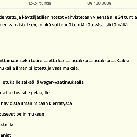
12-24 tuntia
10€ / 20 000€
entettuja käyttäjätilien nostot vahvistetaan yleensä alle 24 tuntia
den vahvistuksen, minkä voi tehdä tehdä kätevästi siirtämällä
tämään sekä tuoreita että kanta-asiakkaita asiakkaita. Kaikki
uksilla ilman piilotettuja vaatimuksia.
lletuksille selkeällä wager-vaatimuksella
set aktiivisille pelaajille
häviöistä ilman mitään kierrätystä
nousevat pelin mukaan
otteilla
panjat