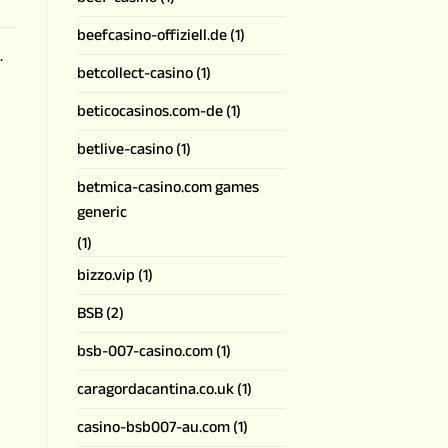
beefcasino-offiziell.de
(1)
.
betcollect-casino
(1)
beticocasinos.com-de
(1)
betlive-casino
(1)
betmica-casino.com games
generic
(1)
bizzo.vip
(1)
BSB
(2)
bsb-007-casino.com
(1)
caragordacantina.co.uk
(1)
casino-bsb007-au.com
(1)