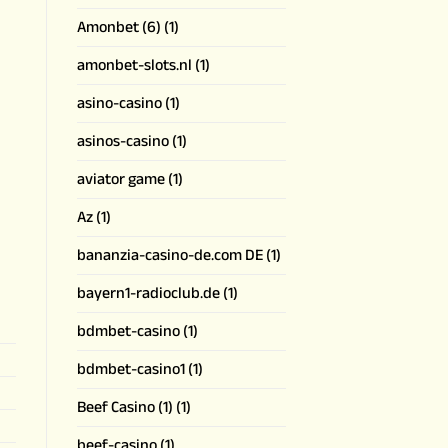
Amonbet (6)
(1)
amonbet-slots.nl
(1)
asino-casino
(1)
asinos-casino
(1)
aviator game
(1)
Az
(1)
bananzia-casino-de.com DE
(1)
bayern1-radioclub.de
(1)
bdmbet-casino
(1)
bdmbet-casino1
(1)
Beef Casino (1)
(1)
beef-casino
(1)