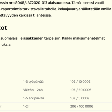
nssin nro 8048/JAZ2020-013 alaisuudessa. Tämä lisenssi vaatii
 raportointia tarkistavalle taholle. Pelaajavaroja säilytetään omilla
ettävyyden kaikissa tilanteissa.
tot
uomalaisille asiakkaiden tarpeisiin. Kaikki maksumenetelmät
nuksia.
1-3 työpäivää
10€ / 10 000€
Välitön – 24h
10€ / 50 000€
1-5 arkipäivää
10€ / 5 000€
in
1-2 h
20€ / 100 000€