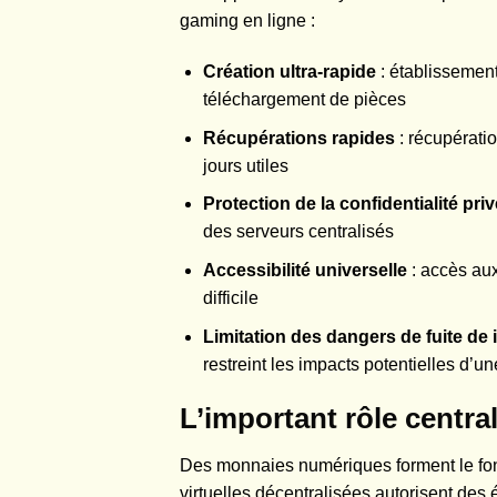
gaming en ligne :
Création ultra-rapide
: établissemen
téléchargement de pièces
Récupérations rapides
: récupérati
jours utiles
Protection de la confidentialité pri
des serveurs centralisés
Accessibilité universelle
: accès aux 
difficile
Limitation des dangers de fuite de
restreint les impacts potentielles d’un
L’important rôle centr
Des monnaies numériques forment le fon
virtuelles décentralisées autorisent de