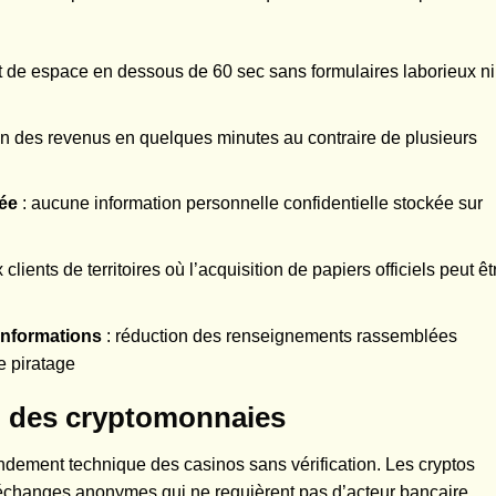
t de espace en dessous de 60 sec sans formulaires laborieux ni
on des revenus en quelques minutes au contraire de plusieurs
vée
: aucune information personnelle confidentielle stockée sur
clients de territoires où l’acquisition de papiers officiels peut êt
 informations
: réduction des renseignements rassemblées
e piratage
al des cryptomonnaies
dement technique des casinos sans vérification. Les cryptos
s échanges anonymes qui ne requièrent pas d’acteur bancaire