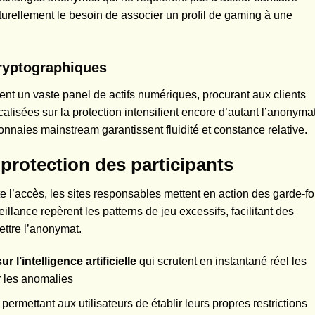
aturellement le besoin de associer un profil de gaming à une
cryptographiques
t un vaste panel de actifs numériques, procurant aux clients
alisées sur la protection intensifient encore d’autant l’anonyma
onnaies mainstream garantissent fluidité et constance relative.
 protection des participants
e l’accès, les sites responsables mettent en action des garde-f
illance repèrent les patterns de jeu excessifs, facilitant des
ttre l’anonymat.
l’intelligence artificielle
qui scrutent en instantané réel les
r les anomalies
permettant aux utilisateurs de établir leurs propres restrictions