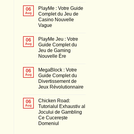
PlayMe : Votre Guide
06
Aug
Complet du Jeu de
Casino Nouvelle
Vague
PlayMe Jeu : Votre
06
Aug
Guide Complet du
Jeu de Gaming
Nouvelle Ère
MegaBlock : Votre
06
Aug
Guide Complet du
Divertissement de
Jeux Révolutionnaire
Chicken Road:
06
Aug
Tutorialul Exhaustiv al
Jocului de Gambling
Ce Cucerește
Domeniul