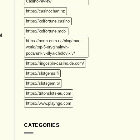
Casino-review
https://casinochan.nz
https://koifortune.casino
https://koifortune.mobi
t
https://mxm.com.ua/blog/man-
world/top-5-oryginalnyh-
podarunkiv-dlya-cholovikiv/
https://ringospin-casino.de.com/
https://slotgems.fi
https://slotsgem.tv
https://tritonslots-au.com
https://www.playngo.com
CATEGORIES