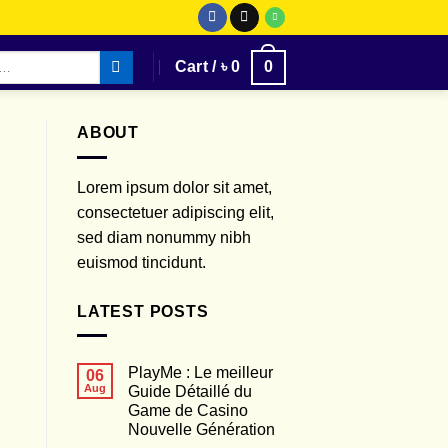
0
Cart /
৳
0
ABOUT
Lorem ipsum dolor sit amet,
consectetuer adipiscing elit,
sed diam nonummy nibh
euismod tincidunt.
LATEST POSTS
PlayMe : Le meilleur
06
Aug
Guide Détaillé du
Game de Casino
Nouvelle Génération