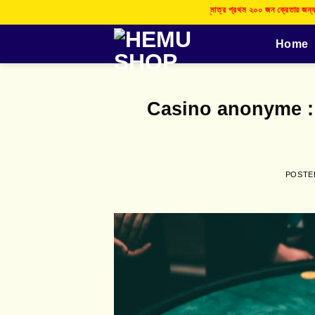
সুন্দর ও কোয়ালিটিফুল কুশিকাটা ড্রেস আর কই পাবেন!
শুধুমাত্র প্রথম ২০০ জন ক্রেতার জন্য এই বিশেষ 
Home
Casino anonyme : 
POSTE