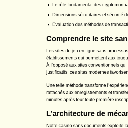
Le rôle fondamental des cryptomonn
Dimensions sécuritaires et sécurité d
Évaluation des méthodes de transact
Comprendre le site sans
Les sites de jeu en ligne sans processu
établissements qui permettent aux joueur
À l’opposé aux sites conventionnels qui
justificatifs, ces sites modernes favorisent
Une telle méthode transforme l’expérienc
rattachés aux enregistrements et transfer
minutes après leur toute première inscri
L’architecture de méc
Notre
casino sans documents
exploite l