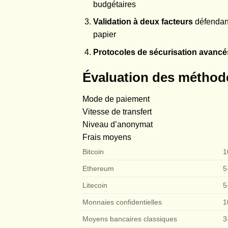
budgétaires
Validation à deux facteurs
défendant
papier
Protocoles de sécurisation avancé
Évaluation des méthod
Mode de paiement
Vitesse de transfert
Niveau d’anonymat
Frais moyens
Bitcoin
1
Ethereum
5
Litecoin
5
Monnaies confidentielles
1
Moyens bancaires classiques
3