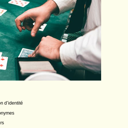
n d’identité
nonymes
rs