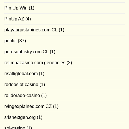
Pin Up Win
(1)
PinUp AZ
(4)
playaugustapines.com CL
(1)
public
(37)
puresophistry.com CL
(1)
retimbacasino.com generic es
(2)
risattiglobal.com
(1)
rodeoslot-casino
(1)
rolldorado-casino
(1)
rvingexplained.com CZ
(1)
s4snextgen.org
(1)
sol-casino
(1)