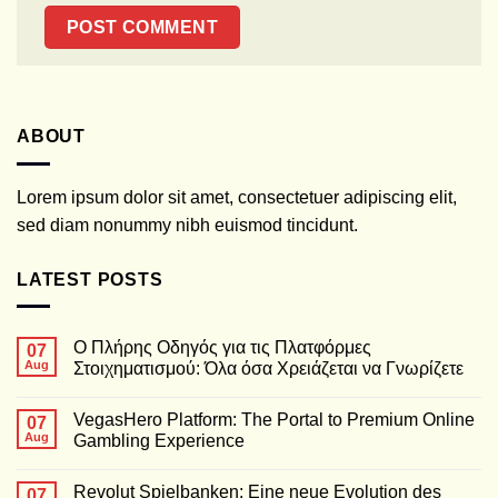
ABOUT
Lorem ipsum dolor sit amet, consectetuer adipiscing elit,
sed diam nonummy nibh euismod tincidunt.
LATEST POSTS
Ο Πλήρης Οδηγός για τις Πλατφόρμες
07
Aug
Στοιχηματισμού: Όλα όσα Χρειάζεται να Γνωρίζετε
VegasHero Platform: The Portal to Premium Online
07
Aug
Gambling Experience
Revolut Spielbanken: Eine neue Evolution des
07