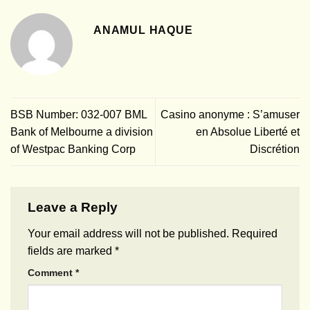
ANAMUL HAQUE
BSB Number: 032-007 BML
Casino anonyme : S’amuser
Bank of Melbourne a division
en Absolue Liberté et
of Westpac Banking Corp
Discrétion
Leave a Reply
Your email address will not be published.
Required
fields are marked
*
Comment
*