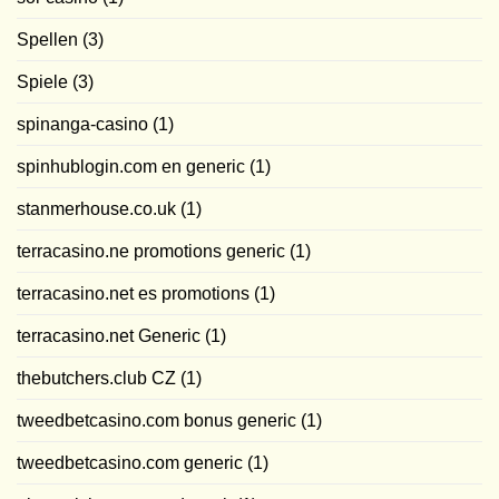
Spellen
(3)
Spiele
(3)
spinanga-casino
(1)
spinhublogin.com en generic
(1)
stanmerhouse.co.uk
(1)
terracasino.ne promotions generic
(1)
terracasino.net es promotions
(1)
terracasino.net Generic
(1)
thebutchers.club CZ
(1)
tweedbetcasino.com bonus generic
(1)
tweedbetcasino.com generic
(1)