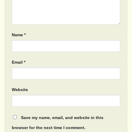
Name
*
Email
*
Website
Save my name, email, and website in this
browser for the next time I comment.