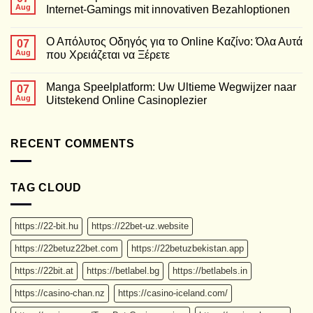
Aug
Internet-Gamings mit innovativen Bezahloptionen
Ο Απόλυτος Οδηγός για το Online Καζίνο: Όλα Αυτά
07
Aug
που Χρειάζεται να Ξέρετε
Manga Speelplatform: Uw Ultieme Wegwijzer naar
07
Aug
Uitstekend Online Casinoplezier
RECENT COMMENTS
TAG CLOUD
https://22-bit.hu
https://22bet-uz.website
https://22betuz22bet.com
https://22betuzbekistan.app
https://22bit.at
https://betlabel.bg
https://betlabels.in
https://casino-chan.nz
https://casino-iceland.com/