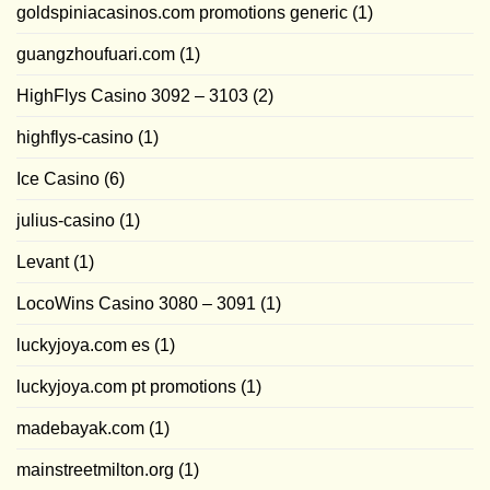
goldspiniacasinos.com promotions generic
(1)
guangzhoufuari.com
(1)
HighFlys Casino 3092 – 3103
(2)
highflys-casino
(1)
Ice Casino
(6)
julius-casino
(1)
Levant
(1)
LocoWins Casino 3080 – 3091
(1)
luckyjoya.com es
(1)
luckyjoya.com pt promotions
(1)
madebayak.com
(1)
mainstreetmilton.org
(1)