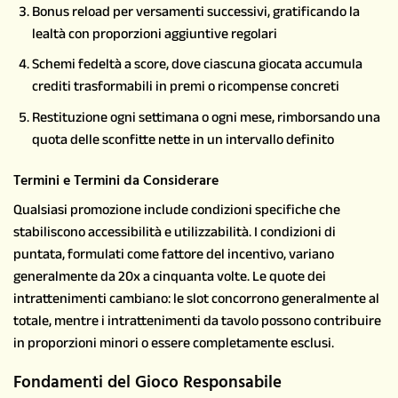
Bonus reload per versamenti successivi, gratificando la
lealtà con proporzioni aggiuntive regolari
Schemi fedeltà a score, dove ciascuna giocata accumula
crediti trasformabili in premi o ricompense concreti
Restituzione ogni settimana o ogni mese, rimborsando una
quota delle sconfitte nette in un intervallo definito
Termini e Termini da Considerare
Qualsiasi promozione include condizioni specifiche che
stabiliscono accessibilità e utilizzabilità. I condizioni di
puntata, formulati come fattore del incentivo, variano
generalmente da 20x a cinquanta volte. Le quote dei
intrattenimenti cambiano: le slot concorrono generalmente al
totale, mentre i intrattenimenti da tavolo possono contribuire
in proporzioni minori o essere completamente esclusi.
Fondamenti del Gioco Responsabile