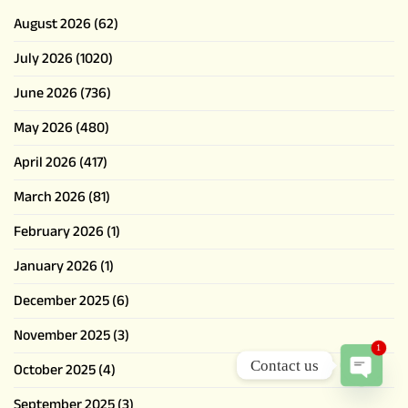
August 2026
(62)
July 2026
(1020)
June 2026
(736)
May 2026
(480)
April 2026
(417)
March 2026
(81)
February 2026
(1)
January 2026
(1)
December 2025
(6)
November 2025
(3)
1
October 2025
(4)
Contact us
September 2025
(3)
Open 