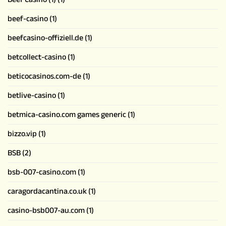
beef-casino
(1)
beefcasino-offiziell.de
(1)
betcollect-casino
(1)
beticocasinos.com-de
(1)
betlive-casino
(1)
betmica-casino.com games generic
(1)
bizzo.vip
(1)
BSB
(2)
bsb-007-casino.com
(1)
caragordacantina.co.uk
(1)
casino-bsb007-au.com
(1)