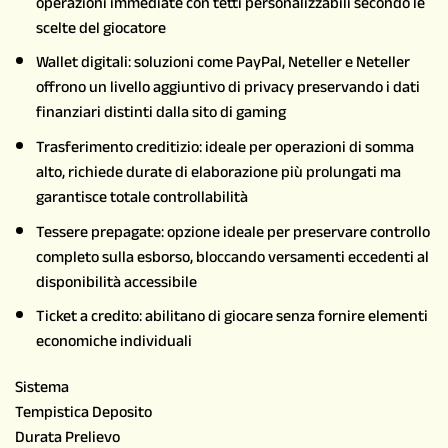
operazioni immediate con tetti personalizzabili secondo le
scelte del giocatore
Wallet digitali: soluzioni come PayPal, Neteller e Neteller
offrono un livello aggiuntivo di privacy preservando i dati
finanziari distinti dalla sito di gaming
Trasferimento creditizio: ideale per operazioni di somma
alto, richiede durate di elaborazione più prolungati ma
garantisce totale controllabilità
Tessere prepagate: opzione ideale per preservare controllo
completo sulla esborso, bloccando versamenti eccedenti al
disponibilità accessibile
Ticket a credito: abilitano di giocare senza fornire elementi
economiche individuali
Sistema
Tempistica Deposito
Durata Prelievo