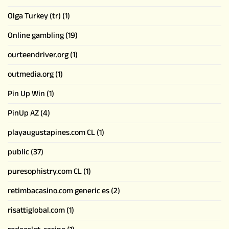
Olga Turkey (tr)
(1)
Online gambling
(19)
ourteendriver.org
(1)
outmedia.org
(1)
Pin Up Win
(1)
PinUp AZ
(4)
playaugustapines.com CL
(1)
public
(37)
puresophistry.com CL
(1)
retimbacasino.com generic es
(2)
risattiglobal.com
(1)