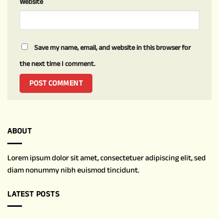
Website
Save my name, email, and website in this browser for
the next time I comment.
ABOUT
Lorem ipsum dolor sit amet, consectetuer adipiscing elit, sed
diam nonummy nibh euismod tincidunt.
LATEST POSTS