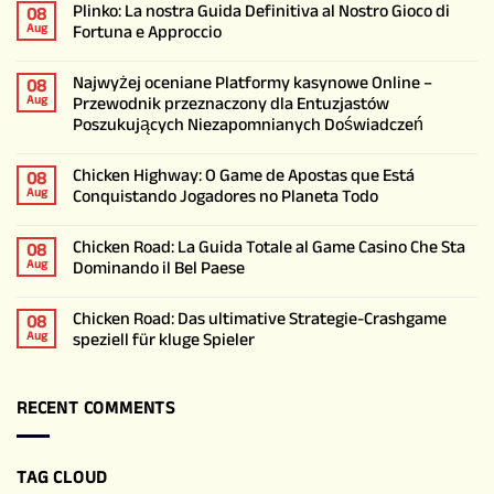
Plinko: La nostra Guida Definitiva al Nostro Gioco di
08
Fortuna e Approccio
Aug
Najwyżej oceniane Platformy kasynowe Online –
08
Przewodnik przeznaczony dla Entuzjastów
Aug
Poszukujących Niezapomnianych Doświadczeń
Chicken Highway: O Game de Apostas que Está
08
Conquistando Jogadores no Planeta Todo
Aug
Chicken Road: La Guida Totale al Game Casino Che Sta
08
Dominando il Bel Paese
Aug
Chicken Road: Das ultimative Strategie-Crashgame
08
speziell für kluge Spieler
Aug
RECENT COMMENTS
TAG CLOUD