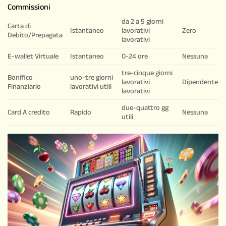
Commissioni
da 2 a 5 giorni
Carta di
Istantaneo
lavorativi
Zero
Debito/Prepagata
lavorativi
E-wallet Virtuale
Istantaneo
0-24 ore
Nessuna
tre-cinque giorni
Bonifico
uno-tre giorni
lavorativi
Dipendente
Finanziario
lavorativi utili
lavorativi
due-quattro gg
Card A credito
Rapido
Nessuna
utili