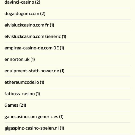
davinci-casino
(2)
dogaldogum.com
(2)
elvisluckcasino.com fr
(1)
elvisluckcasino.com Generic
(1)
empirea-casino-de.com DE
(1)
ennorton.uk
(1)
equipment-statt-power.de
(1)
ethereumcode.io
(1)
fatboss-casino
(1)
Games
(21)
ganecasino.com generic es
(1)
gigaspinz-casino-spelen.nl
(1)