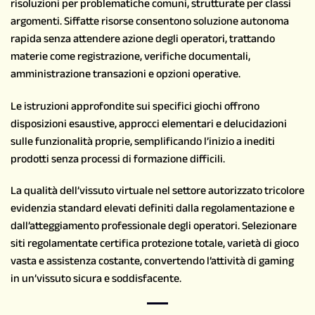
risoluzioni per problematiche comuni, strutturate per classi
argomenti. Siffatte risorse consentono soluzione autonoma
rapida senza attendere azione degli operatori, trattando
materie come registrazione, verifiche documentali,
amministrazione transazioni e opzioni operative.
Le istruzioni approfondite sui specifici giochi offrono
disposizioni esaustive, approcci elementari e delucidazioni
sulle funzionalità proprie, semplificando l’inizio a inediti
prodotti senza processi di formazione difficili.
La qualità dell’vissuto virtuale nel settore autorizzato tricolore
evidenzia standard elevati definiti dalla regolamentazione e
dall’atteggiamento professionale degli operatori. Selezionare
siti regolamentate certifica protezione totale, varietà di gioco
vasta e assistenza costante, convertendo l’attività di gaming
in un’vissuto sicura e soddisfacente.