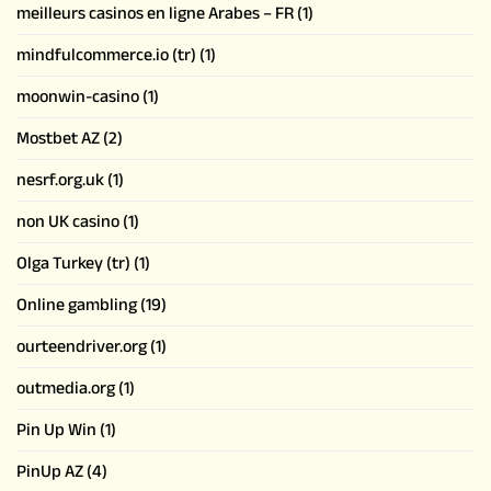
meilleurs casinos en ligne Arabes – FR
(1)
mindfulcommerce.io (tr)
(1)
moonwin-casino
(1)
Mostbet AZ
(2)
nesrf.org.uk
(1)
non UK casino
(1)
Olga Turkey (tr)
(1)
Online gambling
(19)
ourteendriver.org
(1)
outmedia.org
(1)
Pin Up Win
(1)
PinUp AZ
(4)