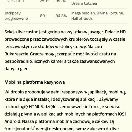
Live Casino
250+
99.1%
Dream Catcher
Jackpoty
Mega Moolah, Divine Fortune,
80+
94.8%
progresywne
Hall of Gods
Sekcja live casino jest godna na wyjątkową uwagę. Relacje HD
prowadzone przez zawodowych krupierów toczą się w czasie
rzeczywistym ze studiów w stolicy Łotwy, Malcie i
Bukareszcie. Gracze mogą czerpać z możliwości czatu na
bezpośrednio, licznych kamer a także zaawansowanych
danych gier.
Mobilna platforma kasynowa
Wildrobin proponuje w pełni responsywną aplikację mobilną,
która nie żąda instalacji dedykowanej aplikacji. Używamy
technologię HTML5, dzięki czemu wszelkie funkcje serwisu
działają płynnie w aplikacjach mobilnych na platformach iOS i
Android. Nasza platforma mobilna zachowuje całkowitą
funkcjonalność wersji desktopowej, wraz z akesem do live