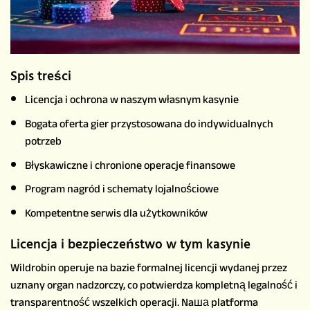
Spis treści
Licencja i ochrona w naszym własnym kasynie
Bogata oferta gier przystosowana do indywidualnych
potrzeb
Błyskawiczne i chronione operacje finansowe
Program nagród i schematy lojalnościowe
Kompetentne serwis dla użytkowników
Licencja i bezpieczeństwo w tym kasynie
Wildrobin operuje na bazie formalnej licencji wydanej przez
uznany organ nadzorczy, co potwierdza kompletną legalność i
transparentność wszelkich operacji. Naша platforma