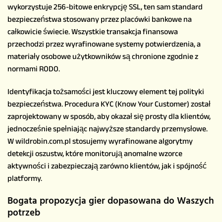
wykorzystuje 256-bitowe enkrypcję SSL, ten sam standard
bezpieczeństwa stosowany przez placówki bankowe na
całkowicie świecie. Wszystkie transakcja finansowa
przechodzi przez wyrafinowane systemy potwierdzenia, a
materiały osobowe użytkowników są chronione zgodnie z
normami RODO.
Identyfikacja tożsamości jest kluczowy element tej polityki
bezpieczeństwa. Procedura KYC (Know Your Customer) został
zaprojektowany w sposób, aby okazał się prosty dla klientów,
jednocześnie spełniając najwyższe standardy przemysłowe.
W
wildrobin.com.pl
stosujemy wyrafinowane algorytmy
detekcji oszustw, które monitorują anomalne wzorce
aktywności i zabezpieczają zarówno klientów, jak i spójność
platformy.
Bogata propozycja gier dopasowana do Waszych
potrzeb