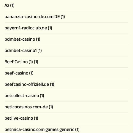
Az
(1)
bananzia-casino-de.com DE
(1)
bayern1-radioclub.de
(1)
bdmbet-casino
(1)
bdmbet-casino1
(1)
Beef Casino (1)
(1)
beef-casino
(1)
beefcasino-offiziell.de
(1)
betcollect-casino
(1)
beticocasinos.com-de
(1)
betlive-casino
(1)
betmica-casino.com games generic
(1)