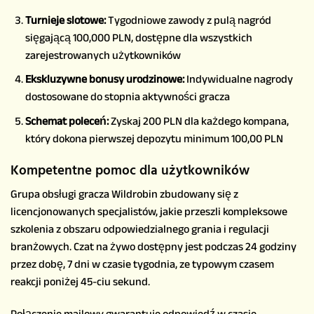
Turnieje slotowe:
Tygodniowe zawody z pulą nagród
sięgającą 100,000 PLN, dostępne dla wszystkich
zarejestrowanych użytkowników
Ekskluzywne bonusy urodzinowe:
Indywidualne nagrody
dostosowane do stopnia aktywności gracza
Schemat poleceń:
Zyskaj 200 PLN dla każdego kompana,
który dokona pierwszej depozytu minimum 100,00 PLN
Kompetentne pomoc dla użytkowników
Grupa obsługi gracza Wildrobin zbudowany się z
licencjonowanych specjalistów, jakie przeszli kompleksowe
szkolenia z obszaru odpowiedzialnego grania i regulacji
branżowych. Czat na żywo dostępny jest podczas 24 godziny
przez dobę, 7 dni w czasie tygodnia, ze typowym czasem
reakcji poniżej 45-ciu sekund.