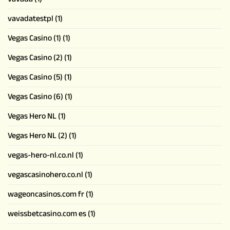
vavadatestpl
(1)
Vegas Casino (1)
(1)
Vegas Casino (2)
(1)
Vegas Casino (5)
(1)
Vegas Casino (6)
(1)
Vegas Hero NL
(1)
Vegas Hero NL (2)
(1)
vegas-hero-nl.co.nl
(1)
vegascasinohero.co.nl
(1)
wageoncasinos.com fr
(1)
weissbetcasino.com es
(1)