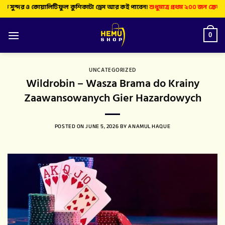
 ও কোয়ালিটিফুল কুশিকাটা ড্রেস আর কই পাবেন!
শুধুমাত্র প্রথম ২০০ জন ক্রেতার জন্য 
0
UNCATEGORIZED
Wildrobin – Wasza Brama do Krainy
Zaawansowanych Gier Hazardowych
POSTED ON
JUNE 5, 2026
BY
ANAMUL HAQUE