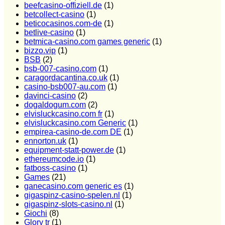
beefcasino-offiziell.de
(1)
betcollect-casino
(1)
beticocasinos.com-de
(1)
betlive-casino
(1)
betmica-casino.com games generic
(1)
bizzo.vip
(1)
BSB
(2)
bsb-007-casino.com
(1)
caragordacantina.co.uk
(1)
casino-bsb007-au.com
(1)
davinci-casino
(2)
dogaldogum.com
(2)
elvisluckcasino.com fr
(1)
elvisluckcasino.com Generic
(1)
empirea-casino-de.com DE
(1)
ennorton.uk
(1)
equipment-statt-power.de
(1)
ethereumcode.io
(1)
fatboss-casino
(1)
Games
(21)
ganecasino.com generic es
(1)
gigaspinz-casino-spelen.nl
(1)
gigaspinz-slots-casino.nl
(1)
Giochi
(8)
Glory tr
(1)