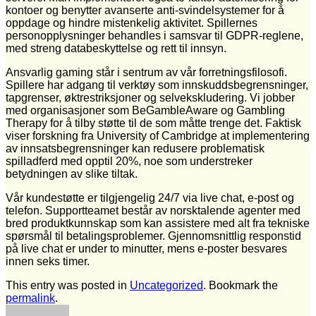
kontoer og benytter avanserte anti-svindelsystemer for å
oppdage og hindre mistenkelig aktivitet. Spillernes
personopplysninger behandles i samsvar til GDPR-reglene,
med streng databeskyttelse og rett til innsyn.
Ansvarlig gaming står i sentrum av vår forretningsfilosofi.
Spillere har adgang til verktøy som innskuddsbegrensninger,
tapgrenser, øktrestriksjoner og selvekskludering. Vi jobber
med organisasjoner som BeGambleAware og Gambling
Therapy for å tilby støtte til de som måtte trenge det. Faktisk
viser forskning fra University of Cambridge at implementering
av innsatsbegrensninger kan redusere problematisk
spilladferd med opptil 20%, noe som understreker
betydningen av slike tiltak.
Vår kundestøtte er tilgjengelig 24/7 via live chat, e-post og
telefon. Supportteamet består av norsktalende agenter med
bred produktkunnskap som kan assistere med alt fra tekniske
spørsmål til betalingsproblemer. Gjennomsnittlig responstid
på live chat er under to minutter, mens e-poster besvares
innen seks timer.
This entry was posted in
Uncategorized
. Bookmark the
permalink
.