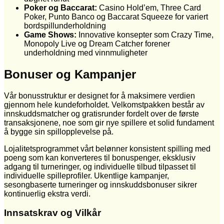
Poker og Baccarat:
Casino Hold’em, Three Card
Poker, Punto Banco og Baccarat Squeeze for variert
bordspillunderholdning
Game Shows:
Innovative konsepter som Crazy Time,
Monopoly Live og Dream Catcher forener
underholdning med vinnmuligheter
Bonuser og Kampanjer
Vår bonusstruktur er designet for å maksimere verdien
gjennom hele kundeforholdet. Velkomstpakken består av
innskuddsmatcher og gratisrunder fordelt over de første
transaksjonene, noe som gir nye spillere et solid fundament
å bygge sin spillopplevelse på.
Lojalitetsprogrammet vårt belønner konsistent spilling med
poeng som kan konverteres til bonuspenger, eksklusiv
adgang til turneringer, og individuelle tilbud tilpasset til
individuelle spilleprofiler. Ukentlige kampanjer,
sesongbaserte turneringer og innskuddsbonuser sikrer
kontinuerlig ekstra verdi.
Innsatskrav og Vilkår