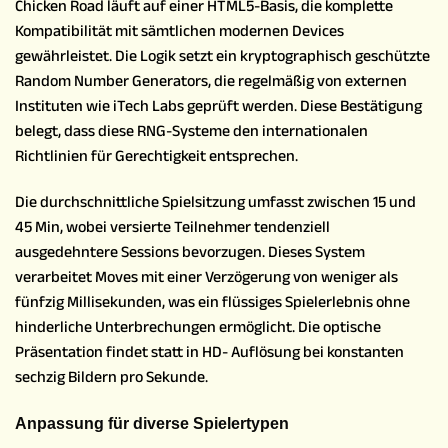
Chicken Road läuft auf einer HTML5-Basis, die komplette
Kompatibilität mit sämtlichen modernen Devices
gewährleistet. Die Logik setzt ein kryptographisch geschützte
Random Number Generators, die regelmäßig von externen
Instituten wie iTech Labs geprüft werden. Diese Bestätigung
belegt, dass diese RNG-Systeme den internationalen
Richtlinien für Gerechtigkeit entsprechen.
Die durchschnittliche Spielsitzung umfasst zwischen 15 und
45 Min, wobei versierte Teilnehmer tendenziell
ausgedehntere Sessions bevorzugen. Dieses System
verarbeitet Moves mit einer Verzögerung von weniger als
fünfzig Millisekunden, was ein flüssiges Spielerlebnis ohne
hinderliche Unterbrechungen ermöglicht. Die optische
Präsentation findet statt in HD- Auflösung bei konstanten
sechzig Bildern pro Sekunde.
Anpassung für diverse Spielertypen