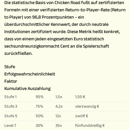
Die statistische Basis von Chicken Road fußt auf zertifizierten
Formeln mit einer verifizierten Return-to-Player-Rate (Return
to Player) von 96,8 Prozentpunkten – ein
überdurchschnittlicher Kennwert, der durch neutrale
Institutionen zertifiziert wurde. Diese Metrik heißt konkret,
dass von einem jeden eingesetzten Euro statistisch
sechsundneunzigkommacht Cent an die Spielerschaft
zurückfließen.
Stufe
Erfolgswahrscheinlichkeit
Faktor
Kumulative Auszahlung
Stufe 1
95%
1,5x
1,50 €
Stufe 3
75%
4,2x
vierzwanzig €
Stufe 5
50%
12x
zwölf €
Level 7
30%
35x
fünfunddreißig €