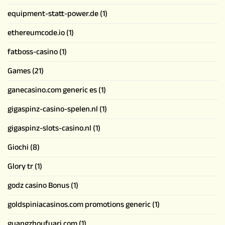
equipment-statt-power.de
(1)
ethereumcode.io
(1)
fatboss-casino
(1)
Games
(21)
ganecasino.com generic es
(1)
gigaspinz-casino-spelen.nl
(1)
gigaspinz-slots-casino.nl
(1)
Giochi
(8)
Glory tr
(1)
godz casino Bonus
(1)
goldspiniacasinos.com promotions generic
(1)
guangzhoufuari.com
(1)