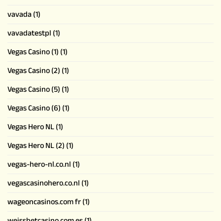
vavada
(1)
vavadatestpl
(1)
Vegas Casino (1)
(1)
Vegas Casino (2)
(1)
Vegas Casino (5)
(1)
Vegas Casino (6)
(1)
Vegas Hero NL
(1)
Vegas Hero NL (2)
(1)
vegas-hero-nl.co.nl
(1)
vegascasinohero.co.nl
(1)
wageoncasinos.com fr
(1)
weissbetcasino.com es
(1)