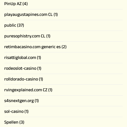
PinUp AZ
(4)
playaugustapines.com CL
(1)
public
(37)
puresophistry.com CL
(1)
retimbacasino.com generic es
(2)
risattiglobal.com
(1)
rodeoslot-casino
(1)
rolldorado-casino
(1)
rvingexplained.com CZ
(1)
s4snextgen.org
(1)
sol-casino
(1)
Spellen
(3)